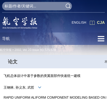
ENGLISH
CJA
导航
航空学报 >
2002
,
Vol. 23
Issue (6)
: 575-578
论文
飞机总体设计中基于参数的类翼面部件快速统一建模
王钢林, 孙义东, 武哲
RAPID UNIFORM ALIFORM COMPONENT MODELING BASED ON 