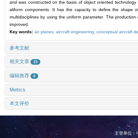
and was constructed on the basis of object oriented technology 
aliform components. It has the capacity to define the shape 
multidisciplines by using the uniform parameter. The production 
improved.
Key words:
air planes,
aircraft engineering,
conceptual aircraft d
参考文献
相关文章
15
编辑推荐
0
Metrics
本文评价
主管单位：