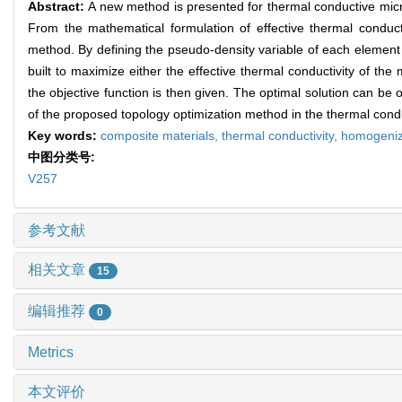
Abstract:
A new method is presented for thermal conductive mic
From the mathematical formulation of effective thermal conductiv
method. By defining the pseudo-density variable of each element 
built to maximize either the effective thermal conductivity of the 
the objective function is then given. The optimal solution can be 
of the proposed topology optimization method in the thermal condu
Key words:
composite materials,
thermal conductivity,
homogeniz
中图分类号:
V257
参考文献
相关文章
15
编辑推荐
0
Metrics
本文评价