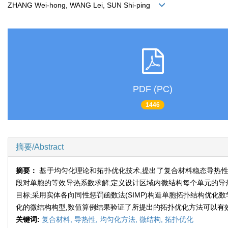
ZHANG Wei-hong, WANG Lei, SUN Shi-ping
PDF (PC)
1446
摘要/Abstract
摘要：
基于均匀化理论和拓扑优化技术,提出了复合材料稳态导热性
段对单胞的等效导热系数求解;定义设计区域内微结构每个单元的导
目标;采用实体各向同性惩罚函数法(SIMP)构造单胞拓扑结构优
化的微结构构型,数值算例结果验证了所提出的拓扑优化方法可以有
关键词:
复合材料,
导热性,
均匀化方法,
微结构,
拓扑优化