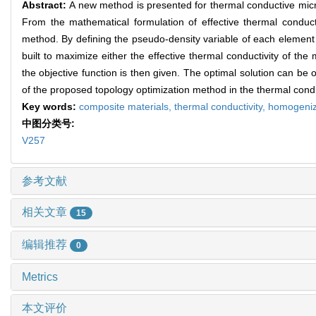
Abstract:
A new method is presented for thermal conductive mic
From the mathematical formulation of effective thermal conductiv
method. By defining the pseudo-density variable of each element 
built to maximize either the effective thermal conductivity of the 
the objective function is then given. The optimal solution can be 
of the proposed topology optimization method in the thermal condu
Key words:
composite materials,
thermal conductivity,
homogeniz
中图分类号:
V257
参考文献
相关文章
15
编辑推荐
0
Metrics
本文评价