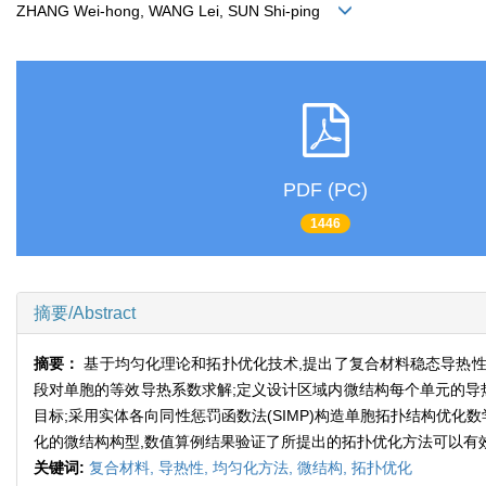
ZHANG Wei-hong, WANG Lei, SUN Shi-ping
PDF (PC)
1446
摘要/Abstract
摘要：
基于均匀化理论和拓扑优化技术,提出了复合材料稳态导热性
段对单胞的等效导热系数求解;定义设计区域内微结构每个单元的导
目标;采用实体各向同性惩罚函数法(SIMP)构造单胞拓扑结构优
化的微结构构型,数值算例结果验证了所提出的拓扑优化方法可以有
关键词:
复合材料,
导热性,
均匀化方法,
微结构,
拓扑优化