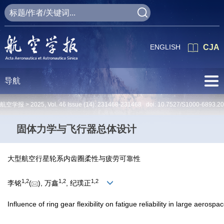
ENGLISH
CJA
导航
航空学报 >
2025
,
Vol. 46
Issue (14)
: 231468-231468 doi:
10.7527/S1000-6893.2
固体力学与飞行器总体设计
大型航空行星轮系内齿圈柔性与疲劳可靠性
1
,
2
1
,
2
1
,
2
李铭
(
), 万鑫
, 纪璞正
Influence of ring gear flexibility on fatigue reliability in large aero