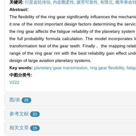
关键词:
行星齿轮传动,
内齿圈柔性,
疲劳可靠性,
有限元,
概率寿命
Abstract:
The flexibility of the ring gear significantly influences the mech
it one of the most important design factors determining the servic
the ring gear affects the fatigue reliability of the planetary sys
the full probability formula calculation. The model incorporates
transformation test of the gear teeth. Finally， the mapping relat
range of the ring gear rim with the best reliability gain effect un
design of large aviation planetary systems.
Key words:
planetary gear transmission,
ring gear flexibility,
fatig
中图分类号:
V222
图/表
20
参考文献
21
相关文章
15