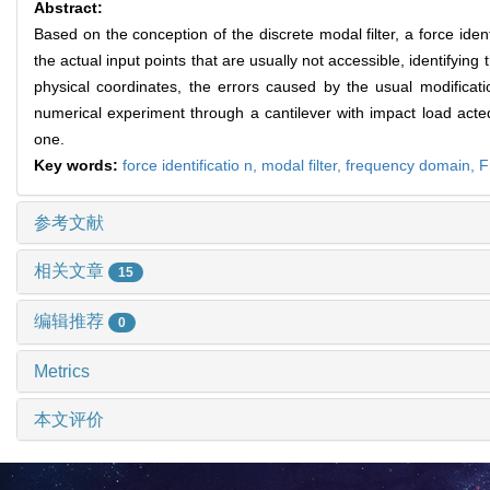
Abstract:
Based on the conception of the discrete modal filter, a force ide
the actual input points that are usually not accessible, identif
physical coordinates, the errors caused by the usual modificati
numerical experiment through a cantilever with impact load acted
one.
Key words:
force identificatio n,
modal filter,
frequency domain,
F
参考文献
相关文章
15
编辑推荐
0
Metrics
本文评价