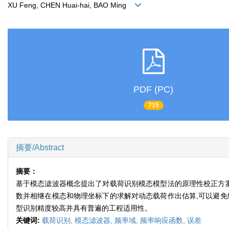
XU Feng, CHEN Huai-hai, BAO Ming
PDF (PC)
715
摘要/Abstract
摘要：
基于模态滤波器概念提出了对载荷识别模态模型法的原理性校正方案
数并相继在模态和物理坐标下的求解对动态载荷作出估算,可以避免
型识别精度较高并具有普遍的工程适用性。
关键词:
载荷识别,
模态滤波器,
频率域,
频率响应函数,
误差