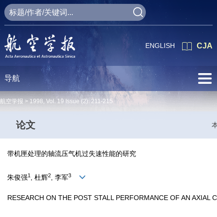
ENGLISH
CJA
导航
航空学报 >
1998
,
Vol. 19
Issue (2)
: 211-215
论文
带机匣处理的轴流压气机过失速性能的研究
1
2
3
朱俊强
, 杜辉
, 李军
RESEARCH ON THE POST STALL PERFORMANCE OF AN AXIAL 