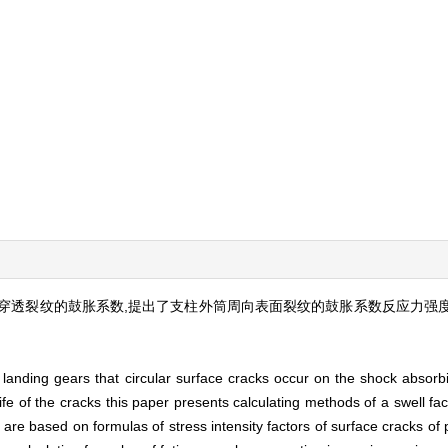
穿透裂纹的鼓胀系数,提出了支柱外筒周向表面裂纹的鼓胀系数反应力强
landing gears that circular surface cracks occur on the shock absorbin
fe of the cracks this paper presents calculating methods of a swell fac
e are based on formulas of stress intensity factors of surface cracks of 