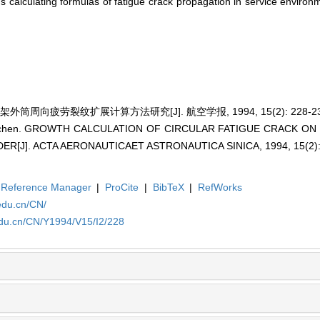
 calculating formulas of fatigue crack propagation in service environ
筒周向疲劳裂纹扩展计算方法研究[J]. 航空学报, 1994, 15(2): 228-23
 Ruichen. GROWTH CALCULATION OF CIRCULAR FATIGUE CRACK O
R[J]. ACTA AERONAUTICAET ASTRONAUTICA SINICA, 1994, 15(2):
Reference Manager
|
ProCite
|
BibTeX
|
RefWorks
edu.cn/CN/
edu.cn/CN/Y1994/V15/I2/228