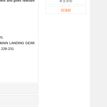
ment and gives relevant
本文评价
回顶部
1.
N MAIN LANDING GEAR
 228-231.