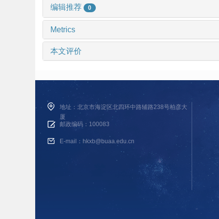
编辑推荐
0
Metrics
本文评价
地址：北京市海淀区北四环中路辅路238号柏彦大
厦
邮政编码：100083
E-mail：hkxb@buaa.edu.cn