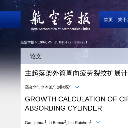
首页
关于
航空学报 >
1994
,
Vol. 15
Issue (2)
: 228-231
论文
主起落架外筒周向疲劳裂纹扩展计
1
2
2
高金华
, 李本旭
, 刘锐琛
GROWTH CALCULATION OF CI
ABSORBING CYLINDER
1
2
2
Gao jinhua
, Li Benxu
, Liu Ruichen