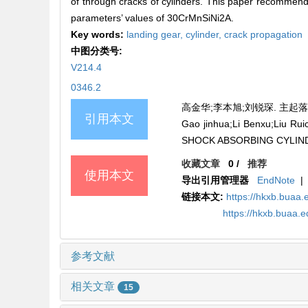
of through cracks of cylinders. This paper recommends
parameters’ values of 30CrMnSiNi2A.
Key words:
landing gear,
cylinder,
crack propagation
中图分类号:
V214.4
0346.2
高金华;李本旭;刘锐琛. 主起落架外
引用本文
Gao jinhua;Li Benxu;Liu
SHOCK ABSORBING CYLINDE
收藏文章
0
/
推荐
使用本文
导出引用管理器
EndNote
|
链接本文:
https://hkxb.buaa.
https://hkxb.buaa.
参考文献
相关文章
15