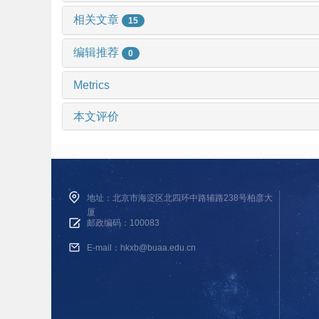
相关文章
15
编辑推荐
0
Metrics
本文评价
地址：北京市海淀区北四环中路辅路238号柏彦大
厦
邮政编码：100083
E-mail：hkxb@buaa.edu.cn