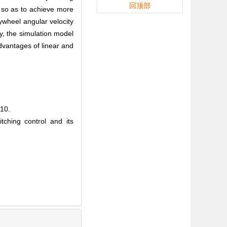
回顶部
s, so as to achieve more
lywheel angular velocity
ly, the simulation model
dvantages of linear and
10.
ching control and its