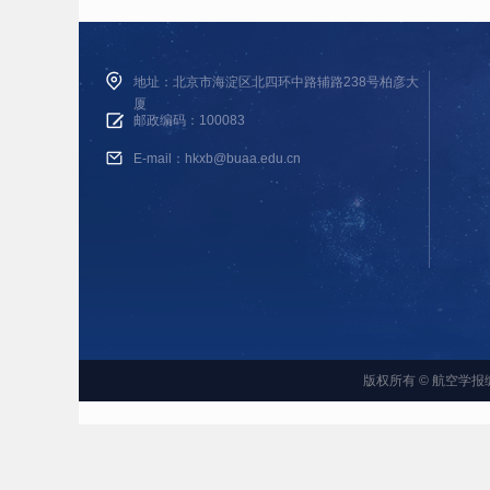
地址：北京市海淀区北四环中路辅路238号柏彦大
厦
邮政编码：100083
E-mail：hkxb@buaa.edu.cn
版权所有 © 航空学报