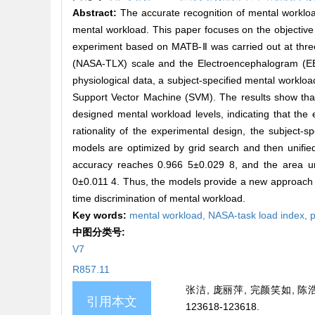
Abstract:
The accurate recognition of mental workloa
mental workload. This paper focuses on the objectiv
experiment based on MATB-Ⅱ was carried out at three 
(NASA-TLX) scale and the Electroencephalogram (EEG
physiological data, a subject-specified mental work
Support Vector Machine (SVM). The results show that 
designed mental workload levels, indicating that the
rationality of the experimental design, the subject
models are optimized by grid search and then unifie
accuracy reaches 0.966 5±0.029 8, and the area un
0±0.011 4. Thus, the models provide a new approach f
time discrimination of mental workload.
Key words:
mental workload,
NASA-task load index,
p
中图分类号:
V7
R857.11
张洁, 庞丽萍, 完颜笑如, 陈浩
引用本文
123618-123618.