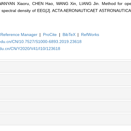
WANYAN Xiaoru, CHEN Hao, WANG Xin, LIANG Jin. Method for oper
 spectral density of EEG[J]. ACTA AERONAUTICAET ASTRONAUTICA S
Reference Manager
|
ProCite
|
BibTeX
|
RefWorks
a.edu.cn/CN/10.7527/S1000-6893.2019.23618
.edu.cn/CN/Y2020/V41/I10/123618