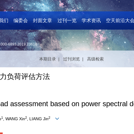
我们
编委会
封面文章
过刊一览
学术资讯
空天前沿大
1000-6893.2019.23618
本期目录 |
过刊浏览 |
高级检索
力负荷评估方法
oad assessment based on power spectral d
1
2
2
o
, WANG Xin
, LIANG Jin