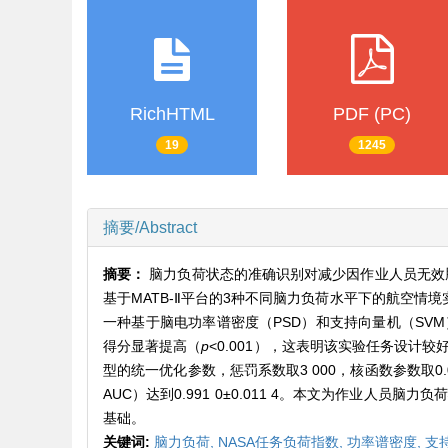
RichHTML
PDF (PC)
19
1245
摘要/Abstract
摘要：
脑力负荷状态的准确识别对减少因作业人员无效
基于MATB-Ⅱ平台的3种不同脑力负荷水平下的航空情境
一种基于脑电功率谱密度（PSD）和支持向量机（SV
得分显著提高（
p
<0.001），这表明该实验任务设
型的统一优化参数，惩罚系数取3 000，核函数参数取0.00
AUC）达到0.991 0±0.011 4。本文为作业
基础。
关键词:
脑力负荷,
NASA任务负荷指数,
功率谱密度,
支