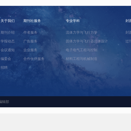
关于我们
期刊社服务
专业学科
封
期刊介绍
作者服务
流体力学与飞行力学
封
学报动态
广告服务
固体力学与飞行器总体设计
过
会议通知
企业服务
电子电气工程与控制
编委会
合作伙伴服务
材料工程与机械制造
招聘
编辑部