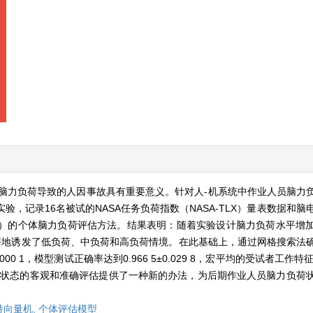
脑力负荷导致的人因事故具有重要意义。针对人-机系统中作业人员脑力
实验，记录16名被试的NASA任务负荷指数（NASA-TLX）量表数据和脑
M）的个体脑力负荷评估方法。结果表明：随着实验设计脑力负荷水平增
计较好地诱发了低负荷、中负荷和高负荷情境。在此基础上，通过网格搜索法
0 1，模型测试正确率达到0.966 5±0.029 8，宏平均的受试者工作特征
人员脑力负荷状态的客观和准确评估提供了一种新的办法，为后期作业人员脑力负
持向量机,
个体评估模型