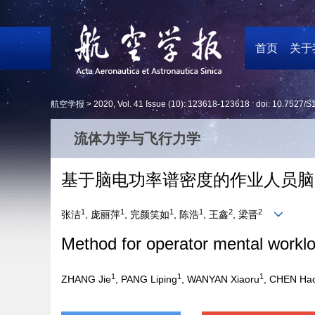
首页
关于
航空学报 >
2020
,
Vol. 41
Issue (10)
: 123618-123618 doi:
10.7527/S
流体力学与飞行力学
基于脑电功率谱密度的作业人员脑
1
1
1
1
2
2
张洁
, 庞丽萍
, 完颜笑如
, 陈浩
, 王鑫
, 梁晋
Method for operator mental workl
1
1
1
ZHANG Jie
, PANG Liping
, WANYAN Xiaoru
, CHEN Ha