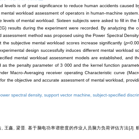
d levels is of great significance to reduce human accidents caused by
e mental workload assessment of operators in human-machine system. A
levels of mental workload. Sixteen subjects were asked to fill in th
) results during the experiment were recorded. By analyzing the co
load assessment method was proposed using the Power Spectral Densit
the subjective mental workload scores increase significantly (
p
<0.00
 experimental design successfully induces different mental workload 
-specified mental workload assessment models are established, and t
d as the penalty parameter of 3 000 and the kernel function paramete
der Macro-Averaging receiver operating Characteristic curve (Mac
or the objective and accurate assessment of mental workload, providin
ower spectral density,
support vector machine,
subject-specified discr
, 王鑫, 梁晋. 基于脑电功率谱密度的作业人员脑力负荷评估方法[J]. 航空学报,