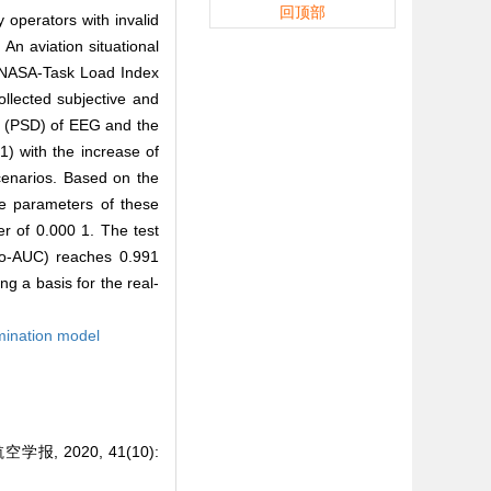
回顶部
 operators with invalid
n aviation situational
e NASA-Task Load Index
llected subjective and
y (PSD) of EEG and the
1) with the increase of
scenarios. Based on the
he parameters of these
r of 0.000 1. The test
ro-AUC) reaches 0.991
g a basis for the real-
imination model
 2020, 41(10):