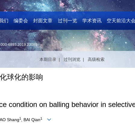
我们
编委会
封面文章
过刊一览
学术资讯
空天前沿大
1000-6893.2019.23089
本期目录 |
过刊浏览 |
高级检索
化球化的影响
e condition on balling behavior in selectiv
1
1
GAO Shang
, BAI Qian