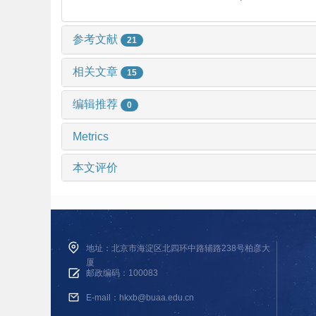
参考文献
21
相关文章
15
编辑推荐
0
Metrics
本文评价
地址：北京市海淀区北四环中路辅路238号柏彦大
厦
邮政编码：100083
E-mail：hkxb@buaa.edu.cn