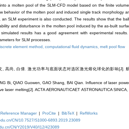
into a molten pool of the SLM-CFD model based on the finite volume
ow behavior of the molten pool and induced single track morphology are
an SLM experiment is also conducted. The results show that the ba
bility and disturbance in the molten pool induced by the as-built surfa
simulated results has a good agreement with experimental results
arameters for SLM processes.
iscrete element method,
computational fluid dynamics,
melt pool flow
, 高尚, 白倩. 激光功率与底面状态对选区激光熔化球化的影响[J]. 航空学报,
NG Bi, QIAO Guowen, GAO Shang, BAI Qian. Influence of laser power
ective laser melting[J]. ACTA AERONAUTICAET ASTRONAUTICA SINICA, 
Reference Manager
|
ProCite
|
BibTeX
|
RefWorks
a.edu.cn/CN/10.7527/S1000-6893.2019.23089
.edu.cn/CN/Y2019/V40/I12/423089