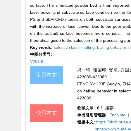
surface. The simulated powder bed is then imported 
laser power and substrate surface condition on the fl
PS and SLM-CFD models on both substrate surfaces, 
with the increase of laser power. Due to the poor wetta
on the as-built surface becomes more serious. The 
theoretical guide to the selection of the processing p
Key words:
selective laser melting,
balling behavior,
d
中图分类号:
V261.8
冯一琦, 谢国印, 张璧, 乔国文
引用本文
423089-423089.
FENG Yiqi, XIE Guoyin, ZHA
on balling behavior in sel
423089.
收藏文章
0
/
推荐
使用本文
导出引用管理器
EndNote
|
链接本文:
https://hkxb.bua
https://hkxb.buaa