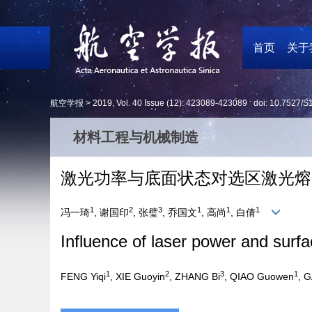
首页
关于
航空学报 >
2019
,
Vol. 40
Issue (12)
: 423089-423089 doi:
10.7527/S
材料工程与机械制造
激光功率与底面状态对选区激光熔
1
2
3
1
1
1
冯一琦
, 谢国印
, 张璧
, 乔国文
, 高尚
, 白倩
Influence of laser power and surfac
1
2
3
1
FENG Yiqi
, XIE Guoyin
, ZHANG Bi
, QIAO Guowen
, 