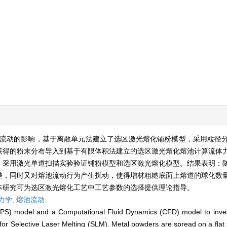
流动的影响，基于离散单元法建立了选区激光熔化铺粉模型，采用粒径
获得的粉末分布导入到基于有限体积法建立的选区激光熔化熔池计算流体
。采用激光单道扫描实验验证铺粉模型和选区激光熔化模型。结果表明：
差，同时又对熔池流动行为产生扰动，使得增材粗糙底面上熔道的球化数
本研究可为选区激光熔化工艺中工艺参数的选择提供理论指导。
力学,
熔池流动
PS) model and a Computational Fluid Dynamics (CFD) model to invest
for Selective Laser Melting (SLM). Metal powders are spread on a flat 