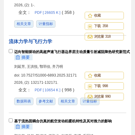
2026, (2): 1-.
全文：
( 358 )
PDF [ 26605 K ]
收藏
相关文章
计量指标
下载 358
浏览量 318
流体力学与飞行力学
迈向智能驱动的高超声速飞行器边界层主动质量引射减阻降热研究新范式
摘要
刘延芳, 王洪悦, 鄂羽佳, 齐乃明
doi:
10.7527/S1000-6893.2025.32171
收藏
2026, (2): 132171-132171.
下载 998
全文：
( 998 )
PDF [ 10654 K ]
浏览量 990
数据和表
参考文献
相关文章
计量指标
基于流热固耦合仿真的航空发动机暖机特性及其对推力的影响
摘要