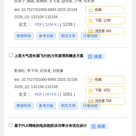
邵发宁, 杨超, 陈娉婷, 王飞龙, 赵伟辰, 宁博, 毛军逵
doi:
10.7527/S1000-6893.2025.32104
收藏
2026, (2): 132104-132104.
下载 1238
全文：
( 1238 )
PDF [ 3238 K ]
浏览量 641
数据和表
参考文献
相关文章
计量指标
上层大气层长期飞行的力学原理和概念方案
摘要
靳旭红, 李子玮, 石伟龙, 刘奕豪
doi:
10.7527/S1000-6893.2025.32158
收藏
2026, (2): 132158-132158.
下载 1051
全文：
( 1051 )
PDF [ 2674 K ]
浏览量 554
数据和表
参考文献
相关文章
计量指标
基于PLE网络的电加热防冰功率分布优化设计
摘要