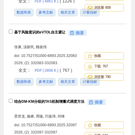
全文：
( 1226 )
PDF [ 4861 K ]
浏览量 808
数据和表
参考文献
相关文章
计量指标
基于风险意识的eVTOL自主避让
摘要
张康, 汤新民, 顾俊伟
doi:
10.7527/S1000-6893.2025.32083
收藏
2026, (2): 332083-332083.
下载 767
全文：
( 767 )
PDF [ 2806 K ]
浏览量 790
数据和表
参考文献
相关文章
计量指标
结合DM-KM分组的TAS机制增量式调度方法
摘要
景世龙, 施睿, 周璇, 闫嘉伟, 何锋
doi:
10.7527/S1000-6893.2025.32097
收藏
2026, (2): 332097-332097.