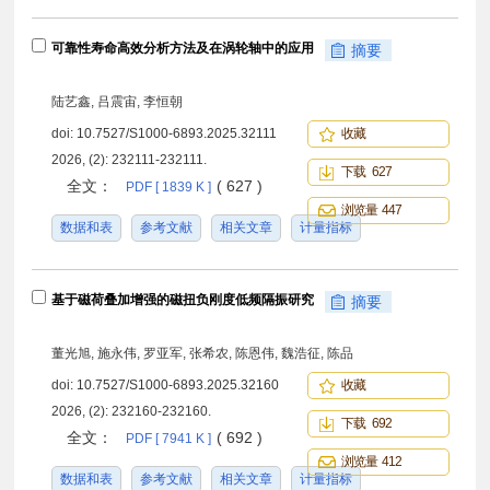
可靠性寿命高效分析方法及在涡轮轴中的应用
摘要
陆艺鑫, 吕震宙, 李恒朝
doi:
10.7527/S1000-6893.2025.32111
收藏
2026, (2): 232111-232111.
下载 627
全文：
( 627 )
PDF [ 1839 K ]
浏览量 447
数据和表
参考文献
相关文章
计量指标
基于磁荷叠加增强的磁扭负刚度低频隔振研究
摘要
董光旭, 施永伟, 罗亚军, 张希农, 陈恩伟, 魏浩征, 陈品
doi:
10.7527/S1000-6893.2025.32160
收藏
2026, (2): 232160-232160.
下载 692
全文：
( 692 )
PDF [ 7941 K ]
浏览量 412
数据和表
参考文献
相关文章
计量指标