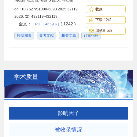
周德卿, 张文博, 郭超, 刘显为, 符江锋
doi:
10.7527/S1000-6893.2025.32119
收藏
2026, (2): 432119-432119.
下载 1242
全文：
( 1242 )
PDF [ 4659 K ]
浏览量 528
数据和表
参考文献
相关文章
计量指标
学术质量
影响因子
被收录情况