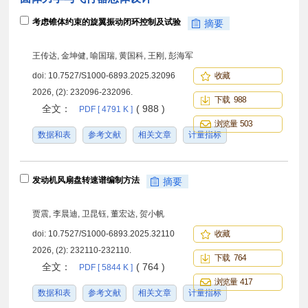
考虑锥体约束的旋翼振动闭环控制及试验
摘要
王传达, 金坤健, 喻国瑞, 黄国科, 王刚, 彭海军
doi:
10.7527/S1000-6893.2025.32096
收藏
2026, (2): 232096-232096.
下载 988
全文：
( 988 )
PDF [ 4791 K ]
浏览量 503
数据和表
参考文献
相关文章
计量指标
发动机风扇盘转速谱编制方法
摘要
贾震, 李晨迪, 卫昆钰, 董宏达, 贺小帆
doi:
10.7527/S1000-6893.2025.32110
收藏
2026, (2): 232110-232110.
下载 764
全文：
( 764 )
PDF [ 5844 K ]
浏览量 417
数据和表
参考文献
相关文章
计量指标