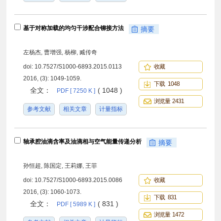
基于对称加载的均匀干涉配合铆接方法
摘要
左杨杰, 曹增强, 杨柳, 臧传奇
doi:
10.7527/S1000-6893.2015.0113
收藏
2016, (3): 1049-1059.
下载 1048
全文：
( 1048 )
PDF [ 7250 K ]
浏览量 2431
参考文献
相关文章
计量指标
轴承腔油滴含率及油滴相与空气能量传递分析
摘要
孙恒超, 陈国定, 王莉娜, 王菲
doi:
10.7527/S1000-6893.2015.0086
收藏
2016, (3): 1060-1073.
下载 831
全文：
( 831 )
PDF [ 5989 K ]
浏览量 1472