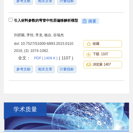
参考文献
相关文章
计量指标
引入材料参数的弯管中性层偏移解析模型
摘要
刘碧颖, 李恒, 李龙, 杨合, 谷瑞杰
doi:
10.7527/S1000-6893.2015.0110
收藏
2016, (3): 1074-1082.
下载 1107
全文：
( 1107 )
PDF [ 1409 K ]
浏览量 1407
参考文献
相关文章
计量指标
学术质量