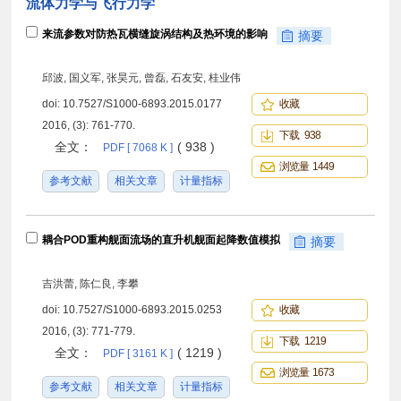
流体力学与飞行力学
来流参数对防热瓦横缝旋涡结构及热环境的影响
摘要
邱波, 国义军, 张昊元, 曾磊, 石友安, 桂业伟
doi:
10.7527/S1000-6893.2015.0177
收藏
2016, (3): 761-770.
下载 938
全文：
( 938 )
PDF [ 7068 K ]
浏览量 1449
参考文献
相关文章
计量指标
耦合POD重构舰面流场的直升机舰面起降数值模拟
摘要
吉洪蕾, 陈仁良, 李攀
doi:
10.7527/S1000-6893.2015.0253
收藏
2016, (3): 771-779.
下载 1219
全文：
( 1219 )
PDF [ 3161 K ]
浏览量 1673
参考文献
相关文章
计量指标