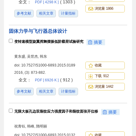
全文：
( 1303 )
PDF [ 4298 K ]
浏览量 1866
参考文献
相关文章
计量指标
固体力学与飞行器总体设计
变转速模型旋翼挥舞摆振低阶载荷试验研究
摘要
黄东盛, 吴世杰, 韩东
doi:
10.7527/S1000-6893.2015.0189
收藏
2016, (3): 873-882.
下载 912
全文：
( 912 )
PDF [ 6926 K ]
浏览量 1442
参考文献
相关文章
计量指标
无限大板孔边双裂纹应力强度因子和裂纹面张开位移
摘要
祝青钰, 韩峰, 隋明丽
doi:
10.7527/S1000-6893.2015.0132
收藏