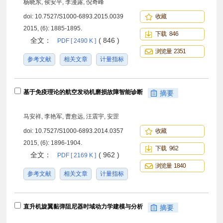
杨晓东, 侯安平, 李漫露, 倪奇峰
doi:
10.7527/S1000-6893.2015.0039
收藏
2015, (6): 1885-1895.
下载 846
全文：
( 846 )
PDF [ 2490 K ]
浏览量 2351
参考文献
相关文章
计量指标
基于免疫理论的航空发动机磨损故障智能诊断
摘要
马安祥, 李艳军, 曹愈远, 汪震宇, 安罡
doi:
10.7527/S1000-6893.2014.0357
收藏
2015, (6): 1896-1904.
下载 962
全文：
( 962 )
PDF [ 2169 K ]
浏览量 1840
参考文献
相关文章
计量指标
直升机旋翼黏弹阻尼器时域动力学建模与分析
摘要