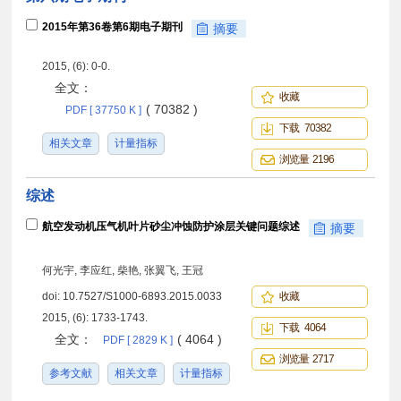
2015年第36卷第6期电子期刊
摘要
2015, (6): 0-0.
全文：
收藏
( 70382 )
PDF [ 37750 K ]
下载 70382
相关文章
计量指标
浏览量 2196
综述
航空发动机压气机叶片砂尘冲蚀防护涂层关键问题综述
摘要
何光宇, 李应红, 柴艳, 张翼飞, 王冠
doi:
10.7527/S1000-6893.2015.0033
收藏
2015, (6): 1733-1743.
下载 4064
全文：
( 4064 )
PDF [ 2829 K ]
浏览量 2717
参考文献
相关文章
计量指标