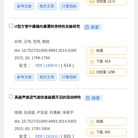
浏览量 1272
参考文献
相关文章
计量指标
U型方管中爆燃向爆震转变特性实验研究
摘要
邱华, 王玮, 范玮, 熊姹
doi:
10.7527/S1000-6893.2014.0269
收藏
2015, (6): 1788-1794.
下载 614
全文：
( 614 )
PDF [ 1809 K ]
浏览量 1296
参考文献
相关文章
计量指标
高超声速进气道快速破膜开启的流动特性
摘要
徐骁, 岳连捷, 卢洪波, 肖雅彬, 张新宇
doi:
10.7527/S1000-6893.2014.0303
收藏
2015, (6): 1795-1804.
下载 691
全文：
( 691 )
PDF [ 2419 K ]