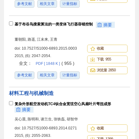
参考文献
相关文章
计量指标
基于布谷鸟搜索算法的一类变体飞行器容错控制
摘要
董朝阳, 路遥, 江未来, 王青
doi:
10.7527/S1000-6893.2015.0003
收藏
2015, (6): 2047-2054.
下载 955
全文：
( 955 )
PDF [ 1848 K ]
浏览量 2850
参考文献
相关文章
计量指标
材料工程与机械制造
复杂外形航空发动机TC4钛合金宽弦空心风扇叶片弯扭成形
摘要
吴心晨, 陈明和, 谢兰生, 张铁磊, 胡智华
doi:
10.7527/S1000-6893.2014.0271
收藏
2015, (6): 2055-2063.