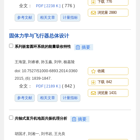
下载 776
全文：
( 776 )
PDF [ 2238 K ]
浏览量 2880
参考文献
相关文章
计量指标
固体力学与飞行器总体设计
系列嵌套圆环系统的能量吸收特性
摘要
王海菠, 刘睿睿, 孙玉鑫, 刘华, 杨嘉陵
doi:
10.7527/S1000-6893.2014.0360
收藏
2015, (6): 1839-1847.
下载 842
全文：
( 842 )
PDF [ 2189 K ]
浏览量 1431
参考文献
相关文章
计量指标
共轴式直升机地面共振机理分析
摘要
胡国才, 刘湘一, 刘书岩, 王允良