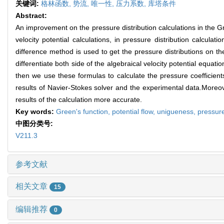
关键词:
格林函数,
势流,
唯一性,
压力系数,
库塔条件
Abstract:
An improvement on the pressure distribution calculations in the 
velocity potential calculations, in pressure distribution calcul
difference method is used to get the pressure distributions on th
differentiate both side of the algebraical velocity potential equati
then we use these formulas to calculate the pressure coefficien
results of Navier-Stokes solver and the experimental data.More
results of the calculation more accurate.
Key words:
Green's function,
potential flow,
unigueness,
pressure
中图分类号:
V211.3
参考文献
相关文章
15
编辑推荐
0