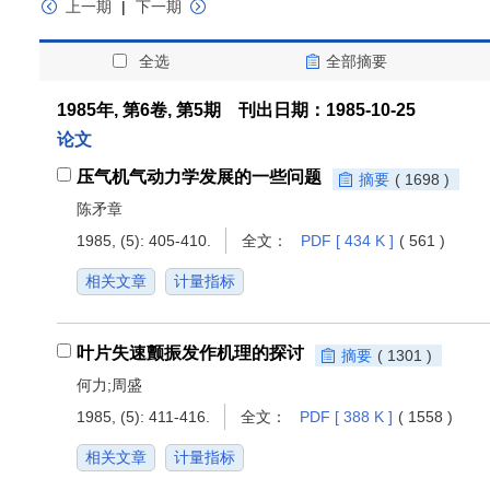
上一期
|
下一期
全选
全部摘要
1985年, 第6卷, 第5期 刊出日期：1985-10-25
论文
压气机气动力学发展的一些问题
摘要
( 1698 )
陈矛章
1985, (5): 405-410.
全文：
PDF [ 434 K ]
( 561 )
相关文章
计量指标
叶片失速颤振发作机理的探讨
摘要
( 1301 )
何力;周盛
1985, (5): 411-416.
全文：
PDF [ 388 K ]
( 1558 )
相关文章
计量指标