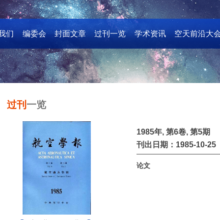
我们
编委会
封面文章
过刊一览
学术资讯
空天前沿大
过刊
一览
1985年, 第6卷, 第5期
刊出日期：1985-10-25
论文