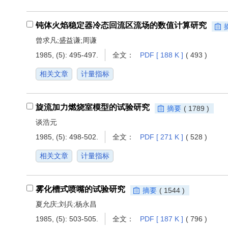
钝体火焰稳定器冷态回流区流场的数值计算研究
曾求凡;盛益谦;周谦
1985, (5): 495-497.
全文：
PDF [ 188 K ]
( 493 )
相关文章
计量指标
旋流加力燃烧室模型的试验研究
摘要
( 1789 )
谈浩元
1985, (5): 498-502.
全文：
PDF [ 271 K ]
( 528 )
相关文章
计量指标
雾化槽式喷嘴的试验研究
摘要
( 1544 )
夏允庆;刘兵;杨永昌
1985, (5): 503-505.
全文：
PDF [ 187 K ]
( 796 )