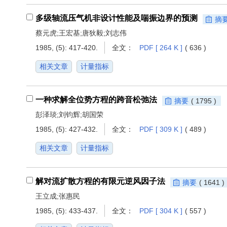
多级轴流压气机非设计性能及喘振边界的预测
摘
蔡元虎;王宏基;唐狄毅;刘志伟
1985, (5): 417-420.
全文：
PDF [ 264 K ]
( 636 )
相关文章
计量指标
一种求解全位势方程的跨音松弛法
摘要
( 1795 )
彭泽琰;刘钧辉;胡国荣
1985, (5): 427-432.
全文：
PDF [ 309 K ]
( 489 )
相关文章
计量指标
解对流扩散方程的有限元逆风因子法
摘要
( 1641 )
王立成;张惠民
1985, (5): 433-437.
全文：
PDF [ 304 K ]
( 557 )