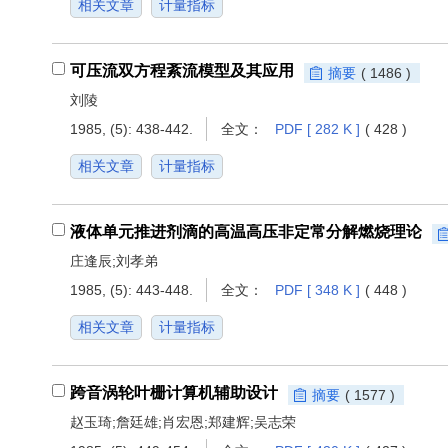
相关文章
计量指标
可压流双方程紊流模型及其应用
摘要
( 1486 )
刘陵
1985, (5): 438-442.
全文：
PDF [ 282 K ]
( 428 )
相关文章
计量指标
液体单元推进剂滴的高温高压非定常分解燃烧理论
庄逢辰;刘孝弟
1985, (5): 443-448.
全文：
PDF [ 348 K ]
( 448 )
相关文章
计量指标
跨音涡轮叶栅计算机辅助设计
摘要
( 1577 )
赵玉琦;詹廷雄;肖宏恩;郑建辉;吴志荣