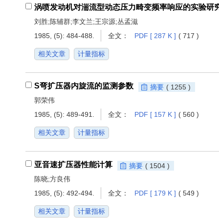
涡喷发动机对湍流型动态压力畸变频率响应的实验研
刘胜;陈辅群;李文兰;王宗源;丛孟滋
1985, (5): 484-488.
全文：
PDF [ 287 K ]
( 717 )
相关文章
计量指标
S弯扩压器内旋流的监测参数
摘要
( 1255 )
郭荣伟
1985, (5): 489-491.
全文：
PDF [ 157 K ]
( 560 )
相关文章
计量指标
亚音速扩压器性能计算
摘要
( 1504 )
陈晓;方良伟
1985, (5): 492-494.
全文：
PDF [ 179 K ]
( 549 )
相关文章
计量指标