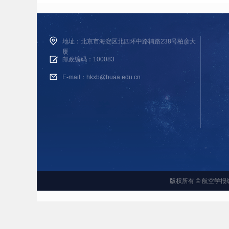
地址：北京市海淀区北四环中路辅路238号柏彦大
厦
邮政编码：100083
E-mail：hkxb@buaa.edu.cn
版权所有 © 航空学报