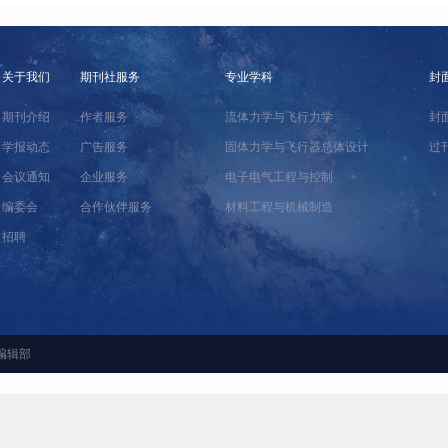
关于我们
期刊社服务
专业学科
封
期刊介绍
作者服务
流体力学与飞行力学
封
学报动态
广告服务
固体力学与飞行器总体设计
过
会议通知
企业服务
电子电气工程与控制
编委会
合作伙伴服务
材料工程与机械制造
招聘
编辑部