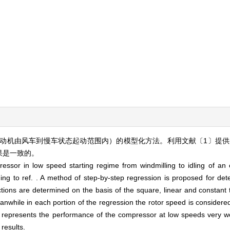
动机由风车到慢车状态起动范围内）的模型化方法。利用文献〔1〕提供
果是一致的。
essor in low speed starting regime from windmilling to idling of an 
ing to ref. . A method of step-by-step regression is proposed for dete
nctions are determined on the basis of the square, linear and constant
eanwhile in each portion of the regression the rotor speed is consider
el represents the performance of the compressor at low speeds very w
results.