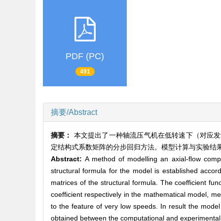
PDF (PC)
491
摘要/Abstract
摘要：
本文提出了一种轴流压气机在低转速下（对应发
定结构式系数矩阵的分步回归方法。模型计算与实验结
Abstract:
A method of modelling an axial-flow compr
structural formula for the model is established accord
matrices of the structural formula. The coefficient fu
coefficient respectively in the mathematical model, m
to the feature of very low speeds. In result the mod
obtained between the computational and experimental 