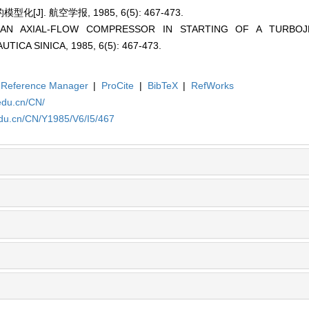
J]. 航空学报, 1985, 6(5): 467-473.
 AN AXIAL-FLOW COMPRESSOR IN STARTING OF A TURBOJE
CA SINICA, 1985, 6(5): 467-473.
Reference Manager
|
ProCite
|
BibTeX
|
RefWorks
edu.cn/CN/
edu.cn/CN/Y1985/V6/I5/467