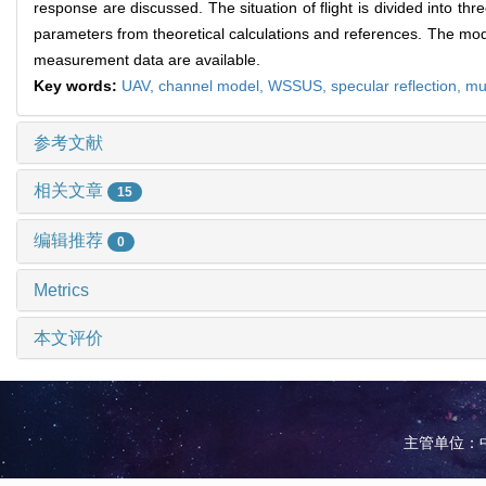
response are discussed. The situation of flight is divided into th
parameters from theoretical calculations and references. The mod
measurement data are available.
Key words:
UAV,
channel model,
WSSUS,
specular reflection,
mu
参考文献
相关文章
15
编辑推荐
0
Metrics
本文评价
主管单位：