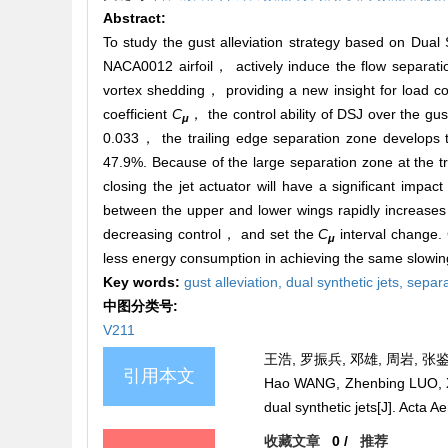
Abstract:
To study the gust alleviation strategy based on Dua
NACA0012 airfoil， actively induce the flow separati
vortex shedding， providing a new insight for load c
coefficient
C
， the control ability of DSJ over the gust
μ
0.033， the trailing edge separation zone develops t
47.9%. Because of the large separation zone at the t
closing the jet actuator will have a significant impac
between the upper and lower wings rapidly increase
decreasing control， and set the
C
interval change.
μ
less energy consumption in achieving the same slowing
Key words:
gust alleviation,
dual synthetic jets,
separa
中图分类号:
V211
王浩, 罗振兵, 邓雄, 周岩, 张鉴
引用本文
Hao WANG, Zhenbing LUO, Xi
dual synthetic jets[J]. Acta 
收藏文章
0
/
推荐