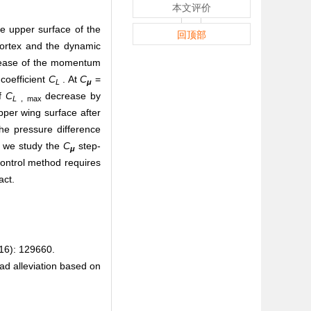
本文评价
e upper surface of the
回顶部
vortex and the dynamic
crease of the momentum
 coefficient
C
. At
C
=
L
μ
of
C
decrease by
L
，max
pper wing surface after
he pressure difference
 we study the
C
step-
μ
ontrol method requires
act.
: 129660.
d alleviation based on