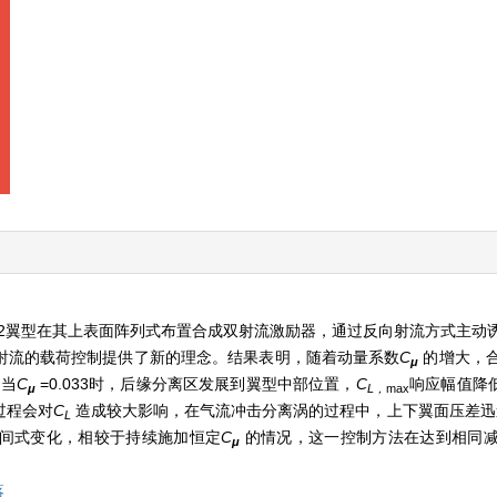
012翼型在其上表面阵列式布置合成双射流激励器，通过反向射流方式主动
射流的载荷控制提供了新的理念。结果表明，随着动量系数
C
的增大，
μ
，当
C
=0.033时，后缘分离区发展到翼型中部位置，
C
响应幅值降低
μ
L，
max
过程会对
C
造成较大影响，在气流冲击分离涡的过程中，上下翼面压差迅
L
间式变化，相较于持续施加恒定
C
的情况，这一控制方法在达到相同
μ
落