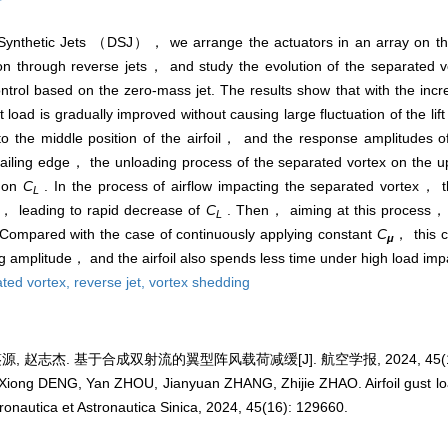
l Synthetic Jets （DSJ）， we arrange the actuators in an array on th
on through reverse jets， and study the evolution of the separated 
ontrol based on the zero-mass jet. The results show that with the in
 load is gradually improved without causing large fluctuation of the lift
o the middle position of the airfoil， and the response amplitudes 
railing edge， the unloading process of the separated vortex on the u
t on
C
. In the process of airflow impacting the separated vortex， t
L
s， leading to rapid decrease of
C
. Then， aiming at this process，
L
 Compared with the case of continuously applying constant
C
， this c
μ
 amplitude， and the airfoil also spends less time under high load imp
ted vortex,
reverse jet,
vortex shedding
源, 赵志杰. 基于合成双射流的翼型阵风载荷减缓[J]. 航空学报, 2024, 45(16)
ong DENG, Yan ZHOU, Jianyuan ZHANG, Zhijie ZHAO. Airfoil gust loa
Aeronautica et Astronautica Sinica, 2024, 45(16): 129660.