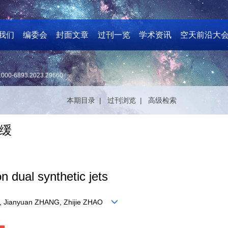
我们
编委会
封面文章
过刊一览
学术资讯
空天前沿大
1000-6893.2023.29660
本期目录 |
过刊浏览 |
高级检索
缓
on dual synthetic jets
U, Jianyuan ZHANG, Zhijie ZHAO