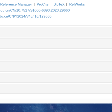
Reference Manager
|
ProCite
|
BibTeX
|
RefWorks
a.edu.cn/CN/10.7527/S1000-6893.2023.29660
.edu.cn/CN/Y2024/V45/I16/129660