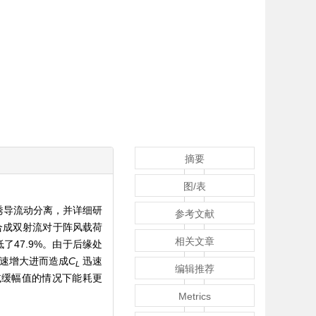
摘要
图/表
诱导流动分离，并详细研
参考文献
合成双射流对于阵风载荷
相关文章
了47.9%。由于后缘处
速增大进而造成
C
迅速
L
编辑推荐
减缓幅值的情况下能耗更
Metrics