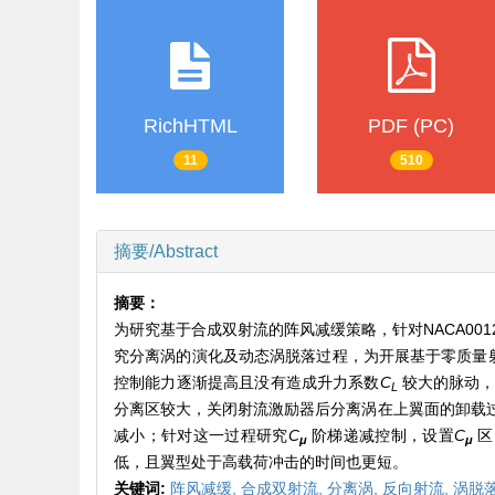
RichHTML
PDF (PC)
11
510
摘要/Abstract
摘要：
为研究基于合成双射流的阵风减缓策略，针对NACA0
究分离涡的演化及动态涡脱落过程，为开展基于零质量
控制能力逐渐提高且没有造成升力系数
C
较大的脉动
L
分离区较大，关闭射流激励器后分离涡在上翼面的卸载
减小；针对这一过程研究
C
阶梯递减控制，设置
C
区
μ
μ
低，且翼型处于高载荷冲击的时间也更短。
关键词:
阵风减缓,
合成双射流,
分离涡,
反向射流,
涡脱