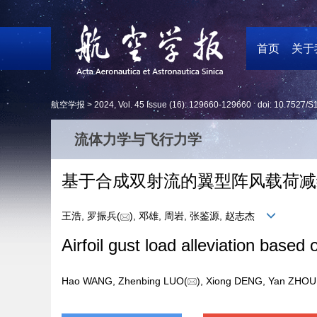
首页
关于
航空学报 >
2024
,
Vol. 45
Issue (16)
: 129660-129660 doi:
10.7527/S
流体力学与飞行力学
基于合成双射流的翼型阵风载荷减
王浩, 罗振兵(
), 邓雄, 周岩, 张鉴源, 赵志杰
Airfoil gust load alleviation based 
Hao WANG, Zhenbing LUO(
), Xiong DENG, Yan ZHO