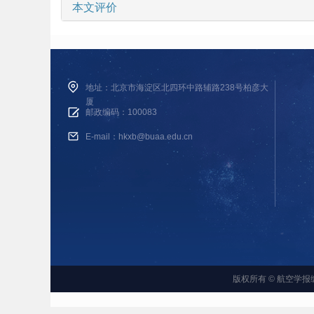
本文评价
地址：北京市海淀区北四环中路辅路238号柏彦大
厦
邮政编码：100083
E-mail：hkxb@buaa.edu.cn
版权所有 © 航空学报