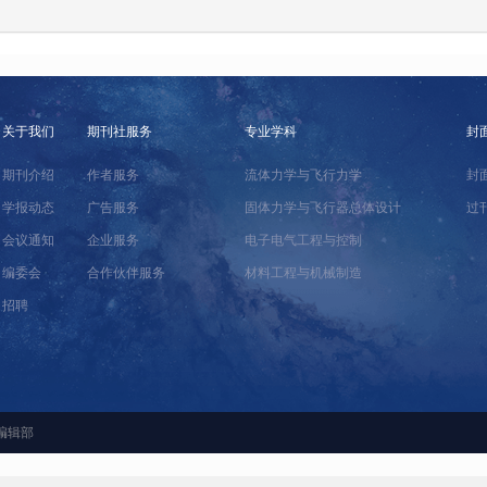
关于我们
期刊社服务
专业学科
封
期刊介绍
作者服务
流体力学与飞行力学
封
学报动态
广告服务
固体力学与飞行器总体设计
过
会议通知
企业服务
电子电气工程与控制
编委会
合作伙伴服务
材料工程与机械制造
招聘
编辑部