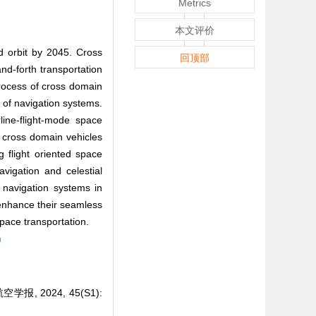
Metrics
本文评价
d orbit by 2045. Cross
回顶部
d-forth transportation
process of cross domain
 of navigation systems.
ine-flight-mode space
 cross domain vehicles
 flight oriented space
vigation and celestial
 navigation systems in
enhance their seamless
space transportation.
m
 2024, 45(S1):