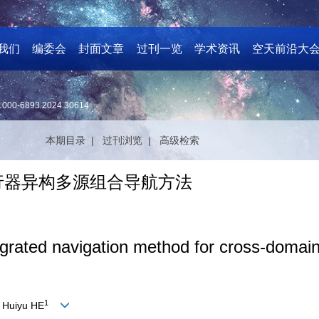
我们
编委会
封面文章
过刊一览
学术资讯
空天前沿大
1000-6893.2024.30614
本期目录 |
过刊浏览 |
高级检索
行器异构多源组合导航方法
egrated navigation method for cross-domai
1
, Huiyu HE