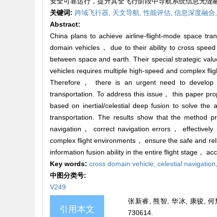
安全可靠运行，提升其全飞行阶段中导航系统信息无缝
关键词:
跨域飞行器,
天文导航,
性能评估,
信息深度融合
Abstract:
China plans to achieve airline-flight-mode space tr
domain vehicles， due to their ability to cross spe
between space and earth. Their special strategic val
vehicles requires multiple high-speed and complex flig
Therefore， there is an urgent need to develop au
transportation. To address this issue， this paper pr
based on inertial/celestial deep fusion to solve the
transportation. The results show that the method pr
navigation， correct navigation errors， effectively 
complex flight environments， ensure the safe and rel
information fusion ability in the entire flight stage， a
Key words:
cross domain vehicle,
celestial navigation
中图分类号:
V249
张新睿, 熊智, 华冰, 康骏, 
引用本文
730614.