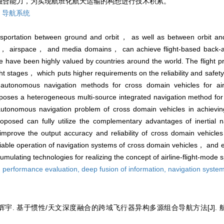
融合能力，为实现航班化航天运输的构想进行技术积累。
,
导航系统
ansportation between ground and orbit， as well as between orbit an
ed， airspace， and media domains， can achieve flight-based back-an
ue have been highly valued by countries around the world. The flight 
ht stages， which puts higher requirements on the reliability and safety
tonomous navigation methods for cross domain vehicles for airl
oposes a heterogeneous multi-source integrated navigation method for
 autonomous navigation problem of cross domain vehicles in achieving
oposed can fully utilize the complementary advantages of inertial na
improve the output accuracy and reliability of cross domain vehicles
iable operation of navigation systems of cross domain vehicles， and 
ccumulating technologies for realizing the concept of airline-flight-mode 
,
performance evaluation,
deep fusion of information,
navigation syste
何辉宇. 基于惯性/天文深度融合的跨域飞行器异构多源组合导航方法[J]. 航空学报,