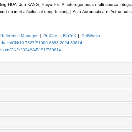
ing HUA, Jun KANG, Huiyu HE. A heterogeneous multi-source integra
ed on inertial/celestial deep fusion[J]. Acta Aeronautica et Astronauti
Reference Manager
|
ProCite
|
BibTeX
|
RefWorks
a.edu.cn/CN/10.7527/S1000-6893.2024.30614
.edu.cn/CN/Y2024/V45/IS1/730614