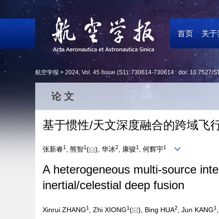
首页
关于
航空学报 >
2024
,
Vol. 45
Issue (S1)
: 730614-730614 doi:
10.7527/S
论 文
基于惯性/天文深度融合的跨域飞
1
1
2
1
1
张新睿
, 熊智
(
), 华冰
, 康骏
, 何辉宇
A heterogeneous multi-source int
inertial/celestial deep fusion
1
1
2
1
Xinrui ZHANG
, Zhi XIONG
(
), Bing HUA
, Jun KANG