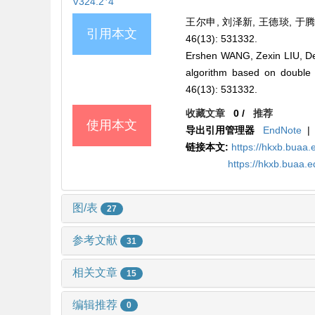
V324.2
4
王尔申, 刘泽新, 王德琰, 于
引用本文
46(13): 531332.
Ershen WANG, Zexin LIU, De
algorithm based on double f
46(13): 531332.
收藏文章
0
/
推荐
使用本文
导出引用管理器
EndNote
|
链接本文:
https://hkxb.bua
https://hkxb.buaa
图/表
27
参考文献
31
相关文章
15
编辑推荐
0