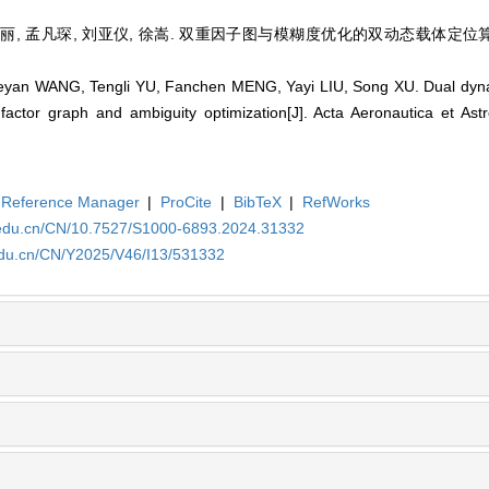
腾丽, 孟凡琛, 刘亚仪, 徐嵩. 双重因子图与模糊度优化的双动态载体定位算法[J
yan WANG, Tengli YU, Fanchen MENG, Yayi LIU, Song XU. Dual dynami
actor graph and ambiguity optimization[J]. Acta Aeronautica et Astr
Reference Manager
|
ProCite
|
BibTeX
|
RefWorks
a.edu.cn/CN/10.7527/S1000-6893.2024.31332
.edu.cn/CN/Y2025/V46/I13/531332