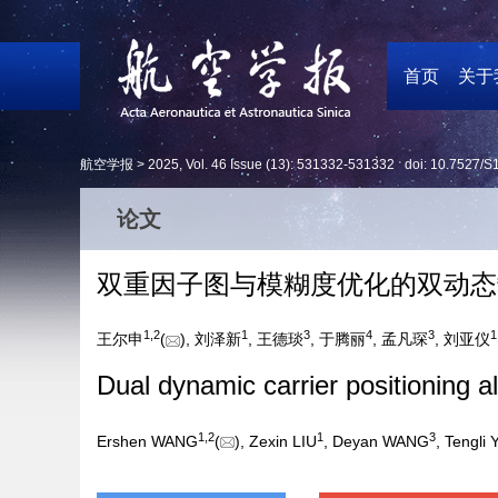
首页
关于
航空学报 >
2025
,
Vol. 46
Issue (13)
: 531332-531332 doi:
10.7527/S
论文
双重因子图与模糊度优化的双动态
1
,
2
1
3
4
3
1
王尔申
(
), 刘泽新
, 王德琰
, 于腾丽
, 孟凡琛
, 刘亚仪
Dual dynamic carrier positioning 
1
,
2
1
3
Ershen WANG
(
), Zexin LIU
, Deyan WANG
, Tengli 