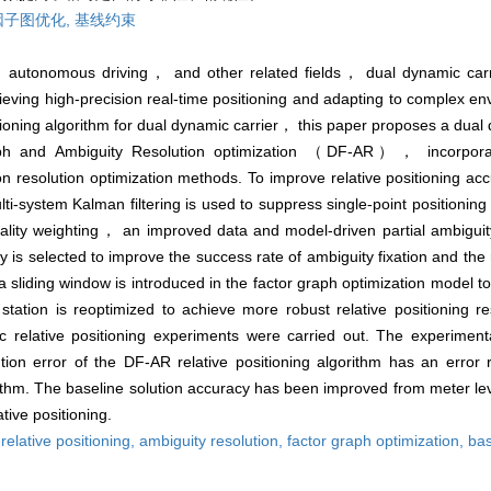
因子图优化,
基线约束
utonomous driving， and other related fields， dual dynamic carrier
ieving high-precision real-time positioning and adapting to complex e
sitioning algorithm for dual dynamic carrier， this paper proposes a dual 
aph and Ambiguity Resolution optimization （DF-AR）， incorporati
 resolution optimization methods. To improve relative positioning ac
ti-system Kalman filtering is used to suppress single-point positioning
uality weighting， an improved data and model-driven partial ambiguity
 is selected to improve the success rate of ambiguity fixation and the rel
sliding window is introduced in the factor graph optimization model to
tation is reoptimized to achieve more robust relative positioning res
relative positioning experiments were carried out. The experimenta
tion error of the DF-AR relative positioning algorithm has an erro
m. The baseline solution accuracy has been improved from meter lev
ative positioning.
,
relative positioning,
ambiguity resolution,
factor graph optimization,
bas