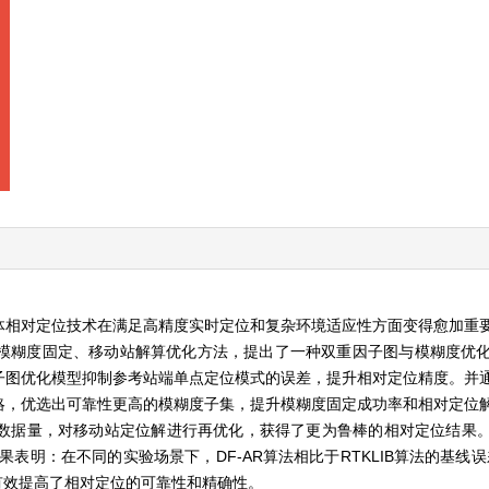
体相对定位技术在满足高精度实时定位和复杂环境适应性方面变得愈加重
糊度固定、移动站解算优化方法，提出了一种双重因子图与模糊度优化（
子图优化模型抑制参考站端单点定位模式的误差，提升相对定位精度。并
略，优选出可靠性更高的模糊度子集，提升模糊度固定成功率和相对定位
数据量，对移动站定位解进行再优化，获得了更为鲁棒的相对定位结果
明：在不同的实验场景下，DF-AR算法相比于RTKLIB算法的基线误差
级，有效提高了相对定位的可靠性和精确性。