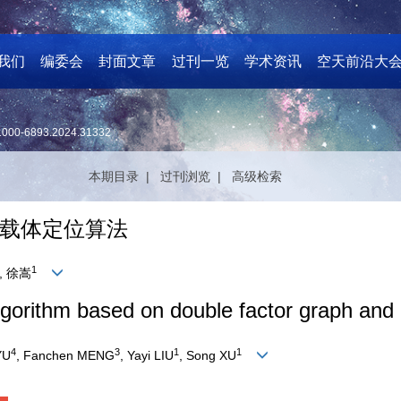
我们
编委会
封面文章
过刊一览
学术资讯
空天前沿大
1000-6893.2024.31332
本期目录 |
过刊浏览 |
高级检索
载体定位算法
1
, 徐嵩
algorithm based on double factor graph and 
4
3
1
1
YU
, Fanchen MENG
, Yayi LIU
, Song XU