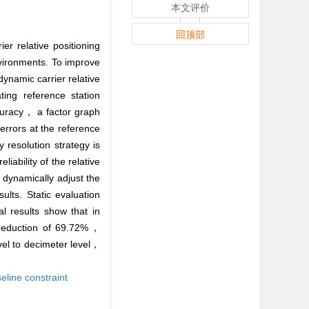
本文评价
回顶部
 relative positioning
nvironments. To improve
dynamic carrier relative
ng reference station
curacy， a factor graph
 errors at the reference
 resolution strategy is
iability of the relative
 dynamically adjust the
ults. Static evaluation
l results show that in
r reduction of 69.72%，
el to decimeter level，
eline constraint