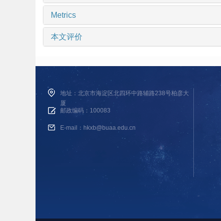
Metrics
本文评价
地址：北京市海淀区北四环中路辅路238号柏彦大
厦
邮政编码：100083
E-mail：hkxb@buaa.edu.cn