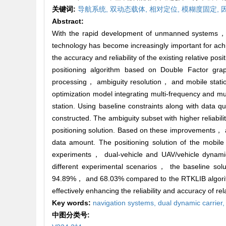
关键词:
导航系统,
双动态载体,
相对定位,
模糊度固定,
Abstract:
With the rapid development of unmanned systems， a
technology has become increasingly important for ach
the accuracy and reliability of the existing relative po
positioning algorithm based on Double Factor gr
processing， ambiguity resolution， and mobile station
optimization model integrating multi-frequency and mul
station. Using baseline constraints along with data q
constructed. The ambiguity subset with higher reliability
positioning solution. Based on these improvements， a 
data amount. The positioning solution of the mobile s
experiments， dual-vehicle and UAV/vehicle dynamic 
different experimental scenarios， the baseline solu
94.89%， and 68.03% compared to the RTKLIB algorith
effectively enhancing the reliability and accuracy of rel
Key words:
navigation systems,
dual dynamic carrier
中图分类号:
+