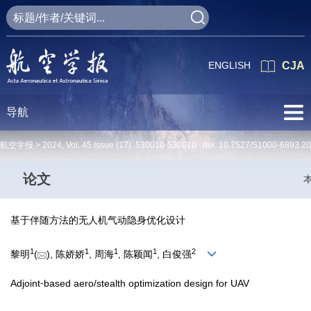
ENGLISH
CJA
导航
航空学报 >
2024
,
Vol. 45
Issue (17)
: 530010-530010 doi:
10.7527/S1000-6893.2
论文
基于伴随方法的无人机气动隐身优化设计
1
1
1
1
2
黎明
(
), 陈娇娇
, 周海
, 陈颖闻
, 白俊强
Adjoint⁃based aero/stealth optimization design for UAV