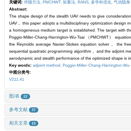
关键词:
伴随方法,
PMCHWT,
矩量法,
RANS,
多学科优化,
气动隐身
Abstract:
The shape design of the stealth UAV needs to give consideration 
UAV， this paper adopts a multidisciplinary optimization design 
a homogeneous medium target is established. The target with t
Poggio-Miller-Chang-Harrington-Wu-Tsai （PMCHWT） equation. Sec
the Reynolds average Navier-Stokes equation solver， the fre
sequential quadratic programming algorithm， and the adjoint meth
aerodynamic and stealth performance of the optimized shape is i
Key words:
adjoint method,
Poggio-Miller-Chang-Harrington-Wu
中图分类号:
V211.41
图/表
22
参考文献
37
相关文章
15