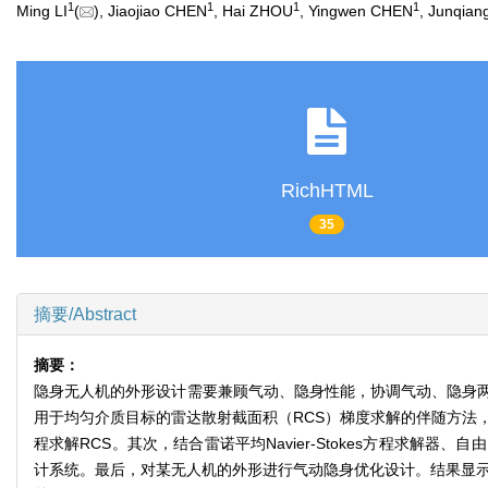
1
1
1
1
Ming LI
(
), Jiaojiao CHEN
, Hai ZHOU
, Yingwen CHEN
, Junqian
RichHTML
35
摘要/Abstract
摘要：
隐身无人机的外形设计需要兼顾气动、隐身性能，协调气动、隐身
用于均匀介质目标的雷达散射截面积（RCS）梯度求解的伴随方法，将带有隐身材料
程求解RCS。其次，结合雷诺平均Navier-Stokes方程求
计系统。最后，对某无人机的外形进行气动隐身优化设计。结果显