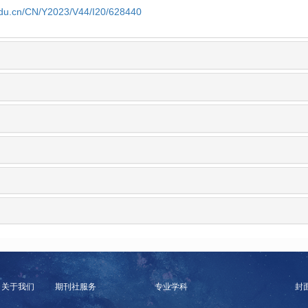
.edu.cn/CN/Y2023/V44/I20/628440
关于我们
期刊社服务
专业学科
封