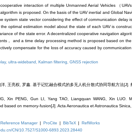
 cooperative interaction of multiple Unmanned Aerial Vehicles （U
lgorithm is proposed. On the basis of the UAV inertial and Global Navi
ystem state vector considering the effect of communication delay i
n the optimal estimation model about the state of each UAV is constr
riance of the state error. A decentralized cooperative navigation algori
ements， and a time delay processing method is proposed based on th
ectively compensate for the loss of accuracy caused by communication
lay,
ultra-wideband,
Kalman filtering,
GNSS rejection
陶洋, 王亮权, 罗鑫. 基于记忆融合模式的多无人机分散式协同导航方法[J]. 航空学报
, Xin PENG, Gun LI, Yang TAO, Liangquan WANG, Xin LUO. Mul
d based on memory-fusion[J]. Acta Aeronautica et Astronautica Sinica
Reference Manager
|
ProCite
|
BibTeX
|
RefWorks
a.edu.cn/CN/10.7527/S1000-6893.2023.28440