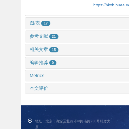
https://hkxb.buaa
图/表
17
参考文献
21
相关文章
15
编辑推荐
0
Metrics
本文评价
地址：北京市海淀区北四环中路辅路238号柏彦大
厦