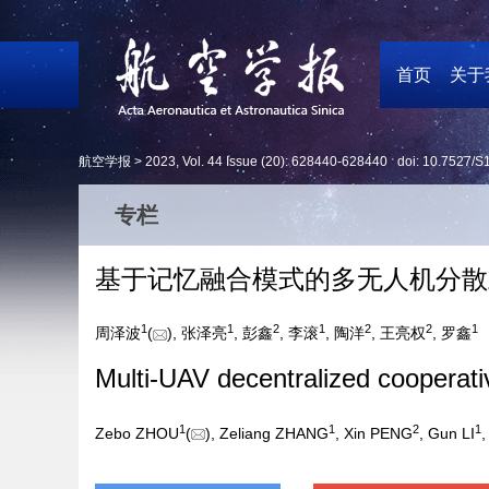
首页
关于
航空学报 >
2023
,
Vol. 44
Issue (20)
: 628440-628440 doi:
10.7527/S
专栏
基于记忆融合模式的多无人机分散
1
1
2
1
2
2
1
周泽波
(
), 张泽亮
, 彭鑫
, 李滚
, 陶洋
, 王亮权
, 罗鑫
Multi-UAV decentralized cooperat
1
1
2
1
Zebo ZHOU
(
), Zeliang ZHANG
, Xin PENG
, Gun LI