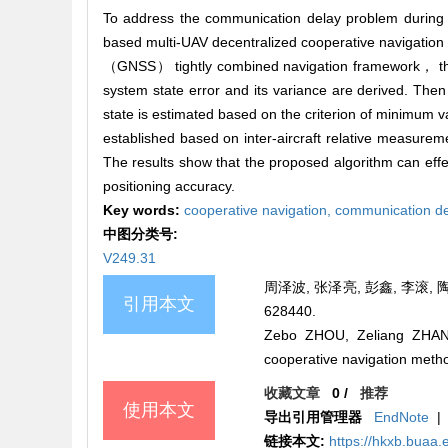
To address the communication delay problem during
based multi-UAV decentralized cooperative navigation a
（GNSS） tightly combined navigation framework， the s
system state error and its variance are derived. The
state is estimated based on the criterion of minimum va
established based on inter-aircraft relative measur
The results show that the proposed algorithm can eff
positioning accuracy.
Key words:
cooperative navigation,
communication de
中图分类号:
V249.31
周泽波, 张泽亮, 彭鑫, 李滚, 
引用本文
628440.
Zebo ZHOU, Zeliang ZHANG
cooperative navigation metho
收藏文章
0
/
推荐
使用本文
导出引用管理器
EndNote
|
链接本文:
https://hkxb.bua