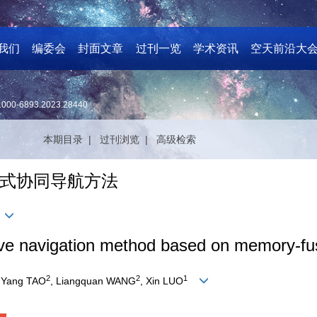
我们
编委会
封面文章
过刊一览
学术资讯
空天前沿大
1000-6893.2023.28440
本期目录 |
过刊浏览 |
高级检索
式协同导航方法
ive navigation method based on memory-fu
2
2
1
, Yang TAO
, Liangquan WANG
, Xin LUO