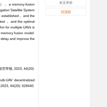
本文评价
AVs）， a memory-fusion
gation Satellite System
回顶部
s established， and the
ucted.， and the optimal
thm for multiple UAVs is
e memory fusion model.
 delay and improve the
, 2023, 44(20):
ti-UAV decentralized
, 2023, 44(20): 628440.