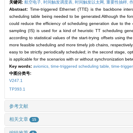
关键词:
航空电子,
时间触发调度表,
时间触发以太网,
重要性抽样,
Abstract:
Time-triggered Ethernet (TTE) is the backbone interc
scheduling table being needed to be generated.Although the for
could reduce the efficiency of scheduling generation due to th
sampling (IS) is used for a kind of heuristic TT scheduling gener
according to statistical values of the start-trying offsets using
more feasible scheduling and more timely job chains, respectively.T
easy to be strictly periodically scheduled; in the second stage, op
is applicable for the scenarios with or without synchronization b
Key words:
avionics,
time-triggered scheduling table,
time-trigge
中图分类号:
V247.1
TP393.1
参考文献
相关文章
15
编辑推荐