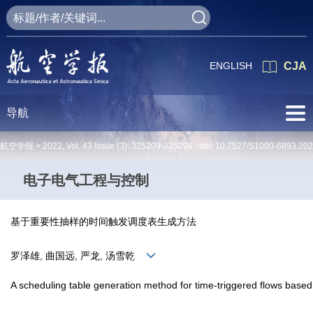
ENGLISH
CJA
导航
航空学报 >
2022
,
Vol. 43
Issue (3)
: 325209-325209 doi:
10.7527/S1000-6893.20
电子电气工程与控制
基于重要性抽样的时间触发调度表生成方法
罗泽雄, 曲国远, 严龙, 汤雪乾
A scheduling table generation method for time-triggered flows base