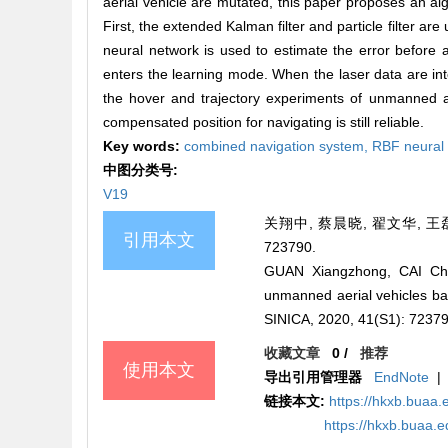
aerial vehicle are mutated, this paper proposes an a
First, the extended Kalman filter and particle filter ar
neural network is used to estimate the error before an
enters the learning mode. When the laser data are int
the hover and trajectory experiments of unmanned ae
compensated position for navigating is still reliable.
Key words:
combined navigation system,
RBF neural
中图分类号:
V19
关翔中, 蔡晨晓, 翟文华, 王磊
引用本文
723790.
GUAN Xiangzhong, CAI Che
unmanned aerial vehicles 
SINICA, 2020, 41(S1): 7237
收藏文章
0
/
推荐
使用本文
导出引用管理器
EndNote
|
链接本文:
https://hkxb.bua
https://hkxb.buaa