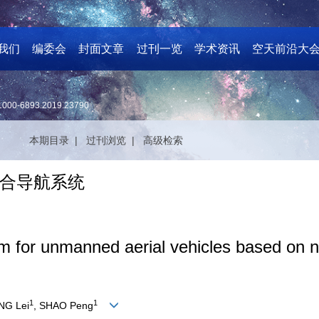
我们
编委会
封面文章
过刊一览
学术资讯
空天前沿大
1000-6893.2019.23790
本期目录 |
过刊浏览 |
高级检索
合导航系统
em for unmanned aerial vehicles based on n
1
1
NG Lei
, SHAO Peng