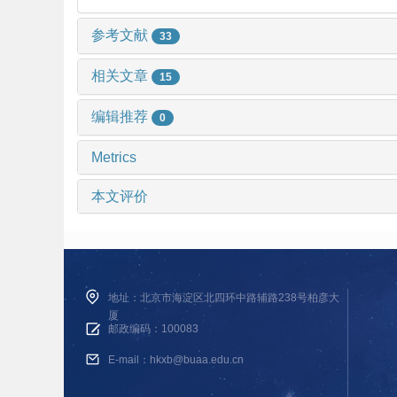
参考文献
33
相关文章
15
编辑推荐
0
Metrics
本文评价
地址：北京市海淀区北四环中路辅路238号柏彦大
厦
邮政编码：100083
E-mail：hkxb@buaa.edu.cn