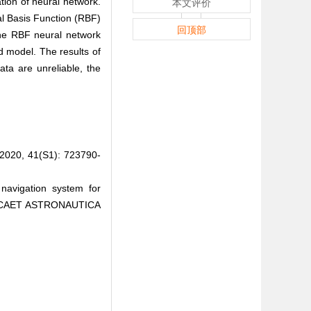
tion of neural network.
本文评价
ial Basis Function (RBF)
回顶部
 the RBF neural network
d model. The results of
ta are unreliable, the
41(S1): 723790-
avigation system for
AUTICAET ASTRONAUTICA