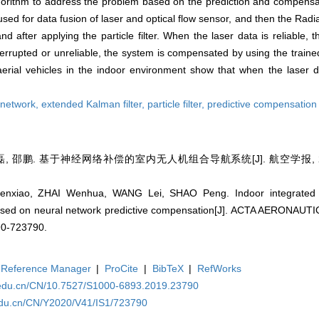
lgorithm to address the problem based on the prediction and compensa
e used for data fusion of laser and optical flow sensor, and then the Rad
d after applying the particle filter. When the laser data is reliable,
errupted or unreliable, the system is compensated by using the traine
rial vehicles in the indoor environment show that when the laser da
 network,
extended Kalman filter,
particle filter,
predictive compensation
, 邵鹏. 基于神经网络补偿的室内无人机组合导航系统[J]. 航空学报, 2020, 
nxiao, ZHAI Wenhua, WANG Lei, SHAO Peng. Indoor integrated n
based on neural network predictive compensation[J]. ACTA AERON
90-723790.
Reference Manager
|
ProCite
|
BibTeX
|
RefWorks
a.edu.cn/CN/10.7527/S1000-6893.2019.23790
.edu.cn/CN/Y2020/V41/IS1/723790