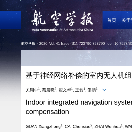
首页
关于
航空学报 >
2020
,
Vol. 41
Issue (S1)
: 723790-723790 doi:
10.7527/S
基于神经网络补偿的室内无人机组
1
2
1
1
1
关翔中
, 蔡晨晓
, 翟文华
, 王磊
, 邵鹏
Indoor integrated navigation syst
compensation
1
2
1
GUAN Xiangzhong
, CAI Chenxiao
, ZHAI Wenhua
, WA