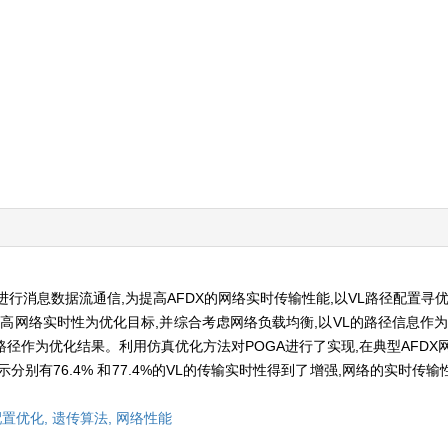
L)进行消息数据流通信,为提高AFDX的网络实时传输性能,以VL路径配置寻
GA以提高网络实时性为优化目标,并综合考虑网络负载均衡,以VL的路径信息作
径作为优化结果。利用仿真优化方法对POGA进行了实现,在典型AFDX网络1
别有76.4% 和77.4%的VL的传输实时性得到了增强,网络的实时传输性
置优化,
遗传算法,
网络性能