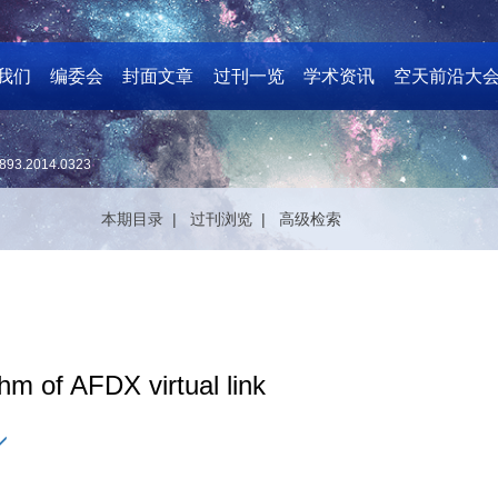
我们
编委会
封面文章
过刊一览
学术资讯
空天前沿大
893.2014.0323
本期目录 |
过刊浏览 |
高级检索
thm of AFDX virtual link