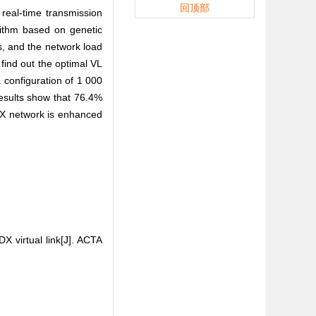
回顶部
 real-time transmission
orithm based on genetic
s, and the network load
ind out the optimal VL
configuration of 1 000
esults show that 76.4%
DX network is enhanced
 virtual link[J]. ACTA