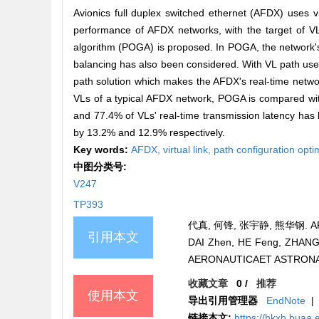
Avionics full duplex switched ethernet (AFDX) uses v
performance of AFDX networks, with the target of VL 
algorithm (POGA) is proposed. In POGA, the network's
balancing has also been considered. With VL path use
path solution which makes the AFDX's real-time netwo
VLs of a typical AFDX network, POGA is compared with
and 77.4% of VLs' real-time transmission latency ha
by 13.2% and 12.9% respectively.
Key words:
AFDX,
virtual link,
path configuration opti
中图分类号:
V247
TP393
代真, 何锋, 张宇静, 熊华钢. AF
引用本文
DAI Zhen, HE Feng, ZHANG Yu
AERONAUTICAET ASTRONAUTI
收藏文章
0
/
推荐
使用本文
导出引用管理器
EndNote
|
链接本文:
https://hkxb.buaa