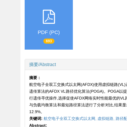
PDF (PC)
693
摘要/Abstract
摘要：
航空电子全双工交换式以太网(AFDX)使用虚拟链路(V
遗传算法的AFDX VL路径优化算法(POGA)。PO
行遗传寻优操作,选择促使AFDX网络实时性能最优的VL路
与负载均衡算法和最短路径算法进行了分析对比,结果显示分
12.9%。
关键词:
航空电子全双工交换式以太网,
虚拟链路,
路径配
Abstract: