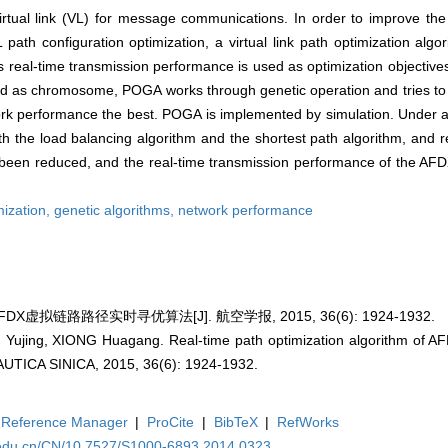
irtual link (VL) for message communications. In order to improve the
path configuration optimization, a virtual link path optimization alg
 real-time transmission performance is used as optimization objective
d as chromosome, POGA works through genetic operation and tries to f
rk performance the best. POGA is implemented by simulation. Under a 
 the load balancing algorithm and the shortest path algorithm, and r
s been reduced, and the real-time transmission performance of the AF
mization,
genetic algorithms,
network performance
DX虚拟链路路径实时寻优算法[J]. 航空学报, 2015, 36(6): 1924-1932.
jing, XIONG Huagang. Real-time path optimization algorithm of AFDX
CA SINICA, 2015, 36(6): 1924-1932.
Reference Manager
|
ProCite
|
BibTeX
|
RefWorks
.edu.cn/CN/10.7527/S1000-6893.2014.0323