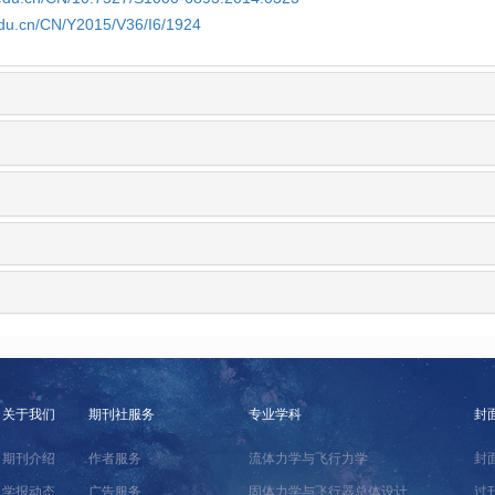
edu.cn/CN/Y2015/V36/I6/1924
关于我们
期刊社服务
专业学科
封
期刊介绍
作者服务
流体力学与飞行力学
封
学报动态
广告服务
固体力学与飞行器总体设计
过