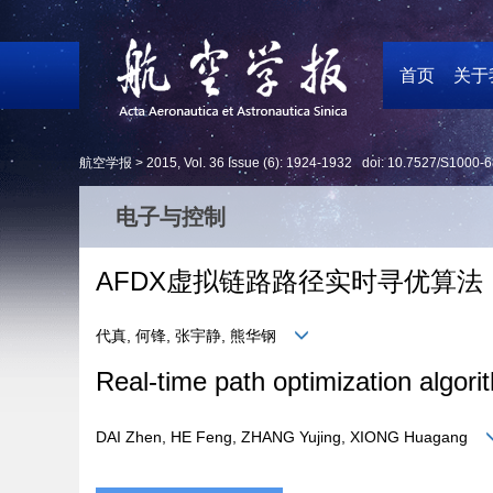
首页
关于
航空学报 >
2015
,
Vol. 36
Issue (6)
: 1924-1932 doi:
10.7527/S1000-6
电子与控制
AFDX虚拟链路路径实时寻优算法
代真, 何锋, 张宇静, 熊华钢
Real-time path optimization algori
DAI Zhen, HE Feng, ZHANG Yujing, XIONG Huagang