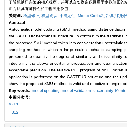
了随机抽样实验的相关程序，并可以自动收集数据用于参数修正的迭
正方法具有可行性和工程应用价值。
关键词:
模型修正,
模型确认,
不确定性,
Monte Carlo法,
距离判别分
Abstract:
A stochastic model updating (SMU) method using distance discrim
the GARTEUR benchmark structure. In contrast to the traditional d
the proposed SMU method takes into consideration uncertainties w
sampling method in which a large scale stochastic sampling pr
presented to quantify the degree of similarity and dissimilarity 
integrating the above uncertainty propagation and quantificatio
acceptable precision. The relative PCL program of MSC.Patran is 
application is performed on the GARTEUR structure and the updati
show the proposed SMU method is valid and effective in engineeri
Key words:
model updating,
model validation,
uncertainty,
Monte
中图分类号:
V214
TB12