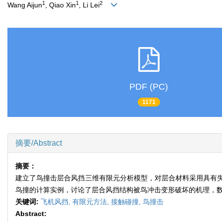
1
1
2
Wang Aijun
, Qiao Xin
, Li Lei
PDF (PC)
1171
摘要/Abstract
摘要：
建立了鸟撞击层合风挡三维有限元分析模型，对层合材料采用具有
鸟撞的计算实例，讨论了层合风挡结构被鸟冲击变形破坏的机理，
关键词:
飞机风挡,
有限元方法,
接触碰撞,
鸟撞击
Abstract: