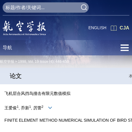
ENGLISH
CJA
导航
航空学报 >
1998
,
Vol. 19
Issue (4)
: 446-450
论文
飞机层合风挡鸟撞击有限元数值模拟
1
1
2
王爱俊
, 乔新
, 厉蕾
FINITE ELEMENT METHOD NUMERICAL SIMULATION OF BIRD S