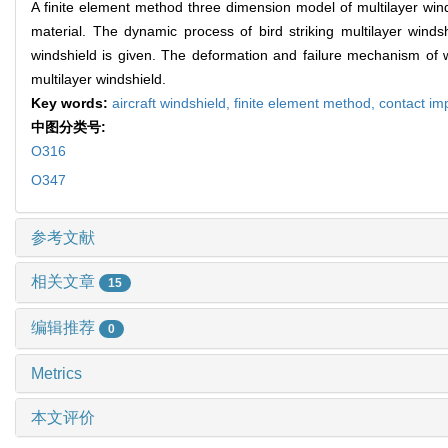
A finite element method three dimension model of multilayer winds
material. The dynamic process of bird striking multilayer winds
windshield is given. The deformation and failure mechanism of wi
multilayer windshield.
Key words:
aircraft windshield,
finite element method,
contact im
中图分类号:
O316
O347
参考文献
相关文章
15
编辑推荐
0
Metrics
本文评价