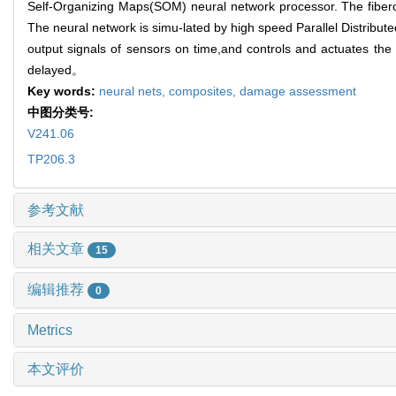
Self-Organizing Maps(SOM) neural network processor. The fiber
The neural network is simu-lated by high speed Parallel Distrib
output signals of sensors on time,and controls and actuates the
delayed。
Key words:
neural nets,
composites,
damage assessment
中图分类号:
V241.06
TP206.3
参考文献
相关文章
15
编辑推荐
0
Metrics
本文评价