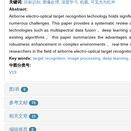
关键词:
目标识别,
图像处理,
深度学习,
机载,
可见光与红外
Abstract:
Airborne electro-optical target recognition technology holds signif
numerous challenges. This paper provides a systematic review of
technologies such as multispectral data fusion， deep learning a
existing algorithms， this paper summarizes the advantages an
robustness enhancement in complex environments， real-time opt
researchers in the field of airborne electro-optical target recogniti
Key words:
target recognition,
image processing,
deep learning,
中图分类号:
V19
图/表
9
参考文献
79
相关文章
15
编辑推荐
0