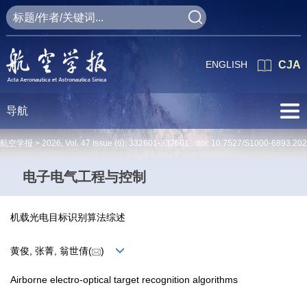
ENGLISH
CJA
导航
航空学报 >
2026
,
Vol. 47
Issue (6)
: 332601-332601 doi:
10.7527/S1000-6893.20
电子电气工程与控制
机载光电目标识别算法综述
黄俊, 张菁, 翁世倩(
)
Airborne electro-optical target recognition algorithms