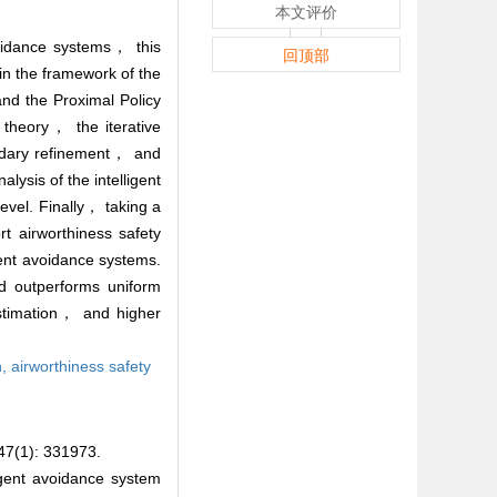
本文评价
voidance systems， this
回顶部
in the framework of the
nd the Proximal Policy
 theory， the iterative
undary refinement， and
lysis of the intelligent
evel. Finally， taking a
t airworthiness safety
ent avoidance systems.
d outperforms uniform
estimation， and higher
n,
airworthiness safety
): 331973.
gent avoidance system