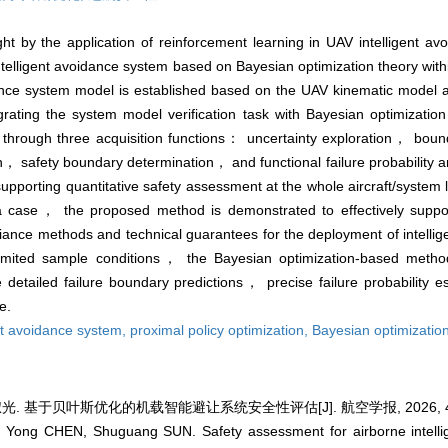
ht by the application of reinforcement learning in UAV intelligent a
telligent avoidance system based on Bayesian optimization theory with
nce system model is established based on the UAV kinematic model a
ng the system model verification task with Bayesian optimization
d through three acquisition functions： uncertainty exploration， bo
on， safety boundary determination， and functional failure probability ana
porting quantitative safety assessment at the whole aircraft/system l
s a case， the proposed method is demonstrated to effectively suppor
ance methods and technical guarantees for the deployment of intellig
 limited sample conditions， the Bayesian optimization-based metho
etailed failure boundary predictions， precise failure probability 
e.
ent avoidance system,
proximal policy optimization,
Bayesian optimizatio
淑光. 基于贝叶斯优化的机载智能避让系统安全性评估[J]. 航空学报, 2026, 47(1
, Yong CHEN, Shuguang SUN. Safety assessment for airborne intelli