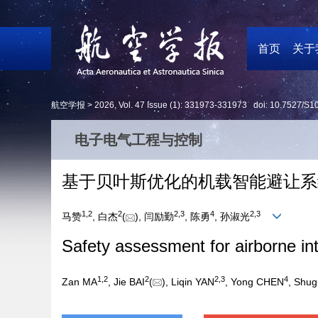
首页
关于
航空学报 >
2026
,
Vol. 47
Issue (1)
: 331973-331973 doi:
10.7527/S1
电子电气工程与控制
基于贝叶斯优化的机载智能避让系
1
,
2
2
2
,
3
4
2
,
3
马赞
, 白杰
(
), 闫励勤
, 陈勇
, 孙淑光
Safety assessment for airborne in
1
,
2
2
2
,
3
4
Zan MA
, Jie BAI
(
), Liqin YAN
, Yong CHEN
, Shu