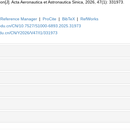
on[J]. Acta Aeronautica et Astronautica Sinica, 2026, 47(1): 331973.
Reference Manager
|
ProCite
|
BibTeX
|
RefWorks
a.edu.cn/CN/10.7527/S1000-6893.2025.31973
edu.cn/CN/Y2026/V47/I1/331973