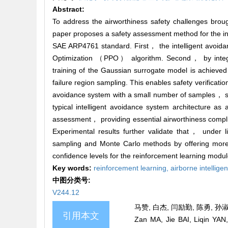
Abstract:
To address the airworthiness safety challenges broug
paper proposes a safety assessment method for the in
SAE ARP4761 standard. First， the intelligent avoida
Optimization （PPO） algorithm. Second， by integrati
training of the Gaussian surrogate model is achieve
failure region sampling. This enables safety verificati
avoidance system with a small number of samples， sup
typical intelligent avoidance system architecture a
assessment， providing essential airworthiness compli
Experimental results further validate that， under
sampling and Monte Carlo methods by offering more d
confidence levels for the reinforcement learning modul
Key words:
reinforcement learning,
airborne intellig
中图分类号:
V244.12
马赞, 白杰, 闫励勤, 陈勇, 孙
引用本文
Zan MA, Jie BAI, Liqin YAN