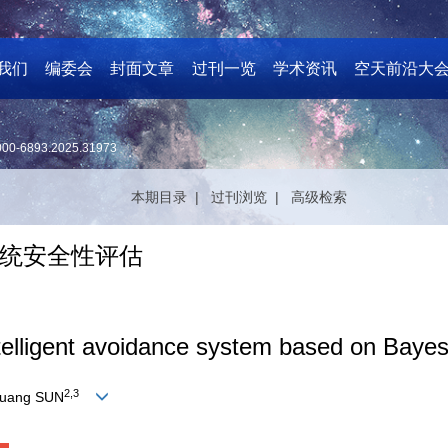
我们
编委会
封面文章
过刊一览
学术资讯
空天前沿大
000-6893.2025.31973
本期目录 |
过刊浏览 |
高级检索
统安全性评估
telligent avoidance system based on Bayes
2
,
3
guang SUN