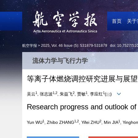
首页
关于
航空学报 >
2025
,
Vol. 46
Issue (5)
: 531879-531879 doi:
10.7527/S1
流体力学与飞行力学
等离子体燃烧调控研究进展与展望
1
1
,
2
2
1
1
吴云
, 张志波
, 朱益飞
, 贾敏
, 李应红
(
)
Research progress and outlook of
1
1
,
2
2
1
Yun WU
, Zhibo ZHANG
, Yifei ZHU
, Min JIA
, Yinghon