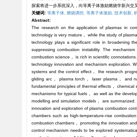
探索将进一步系统深入，向等离子体激励燃烧学新兴交
关键词:
等离子体,
燃烧调控,
等离子体激励,
技术创新,
Abstract:
The research on the application of plasmas in co
technology is very mature， while the study of plasma
technology plays a significant role in broadening 
suppressing combustion instability. The mechanism
combustion science， is rich in scientific connotation
technology innovation and mechanism exploration. W
systems and the control effect， the research pro
gliding arc， plasma torch， laser plasma， and nan
fundamental principles of thermal effects， chemical 
mechanisms for typical fuels， as well as the deve
modelling and simulation models， are summarized. F
innovation and exploration of plasma combustion contr
chambers such as high-temperature-rise combusti
combustion chambers， promoting the innovation and a
control mechanism needs to be explored systematical