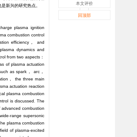
本文评价
也是新兴的研究热点。
回顶部
harge plasma ignition
asma combustion control
ustion efficiency， and
f plasma dynamics and
ntrol from two aspects：
as of plasma actuation
， such as spark， arc，
ation， the three main
sma actuation reaction
cal plasma combustion
trol is discussed. The
 of advanced combustion
wide-range supersonic
 The plasma combustion
ield of plasma-excited