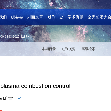
我们
编委会
封面文章
过刊一览
学术资讯
空天前沿大
000-6893.2025.31879
本期目录 |
过刊浏览 |
高级检索
 plasma combustion control
1
g LI
(
)