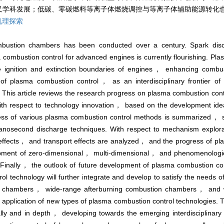
叉学科发展；低碳、零碳燃料等离子体燃烧调控与等离子体辅助能源转化
机理探索
mbustion chambers has been conducted over a century. Spark disc
 combustion control for advanced engines is currently flourishing. Pl
the ignition and extinction boundaries of engines， enhancing comb
 of plasma combustion control， as an interdisciplinary frontier o
s. This article reviews the research progress on plasma combustion co
ith respect to technology innovation， based on the development ide
gress of various plasma combustion control methods is summarized
osecond discharge techniques. With respect to mechanism explor
effects， and transport effects are analyzed， and the progress of pla
lopment of zero-dimensional， multi-dimensional， and phenomenologi
inally， the outlook of future development of plasma combustion con
ol technology will further integrate and develop to satisfy the needs
on chambers， wide-range afterburning combustion chambers， and 
pplication of new types of plasma combustion control technologies.
ly and in depth， developing towards the emerging interdisciplinary f