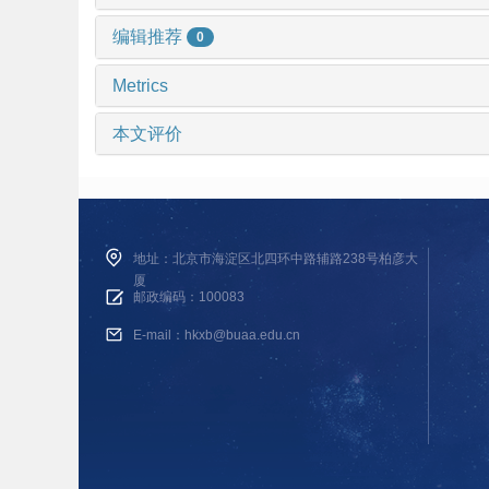
编辑推荐
0
Metrics
本文评价
地址：北京市海淀区北四环中路辅路238号柏彦大
厦
邮政编码：100083
E-mail：hkxb@buaa.edu.cn