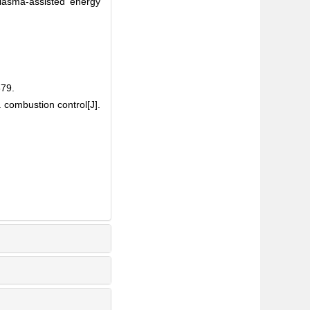
lasma-assisted energy
79.
combustion control[J].