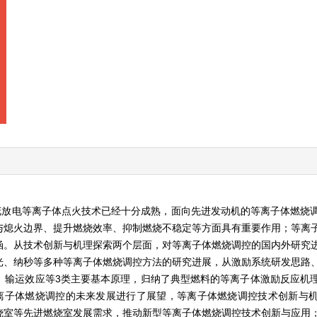
花放电等离子体点火技术已经十分成熟，面向先进发动机的等离子体燃烧
与熄火边界、提升燃烧效率、抑制燃烧不稳定等方面具有重要作用；等离
涵。从技术创新与机理探索两个层面，对等离子体燃烧调控的国内外研究
光、纳秒等多种等离子体燃烧调控方法的研究进展，从激励系统研发思路
、输运效应等3类主要基本原理，归纳了典型燃料的等离子体激励反应机
离子体燃烧调控的未来发展进行了展望，等离子体燃烧调控技术创新与
烧室等先进燃烧室发展需求，推动新型等离子体燃烧调控技术创新与应用