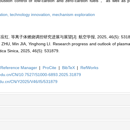
ustion control of low-carbon and zero-carbon fuels， as well as p
tion,
technology innovation,
mechanism exploration
应红. 等离子体燃烧调控研究进展与展望[J]. 航空学报, 2025, 46(5): 5318
ZHU, Min JIA, Yinghong LI. Research progress and outlook of plasma 
tica Sinica, 2025, 46(5): 531879.
Reference Manager
|
ProCite
|
BibTeX
|
RefWorks
a.edu.cn/CN/10.7527/S1000-6893.2025.31879
edu.cn/CN/Y2025/V46/I5/531879