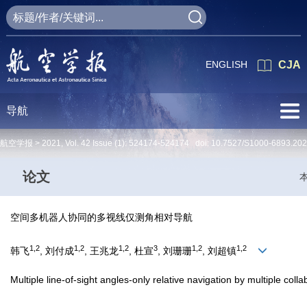
ENGLISH
CJA
导航
航空学报 >
2021
,
Vol. 42
Issue (1)
: 524174-524174 doi:
10.7527/S1000-6893.20
论文
空间多机器人协同的多视线仅测角相对导航
1,2
1,2
1,2
3
1,2
1,2
韩飞
, 刘付成
, 王兆龙
, 杜宣
, 刘珊珊
, 刘超镇
Multiple line-of-sight angles-only relative navigation by multiple coll