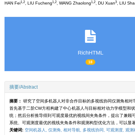
1,2
1,2
1,2
3
HAN Fei
, LIU Fucheng
, WANG Zhaolong
, DU Xuan
, LIU Sh
RichHTML
18
摘要/Abstract
摘要：
研究了空间多机器人对非合作目标的多视线协同仅测角相对
首先基于二阶CW方程构建了中心机器人与目标相对动力学模型和
统；然后分析推导得到可观度最优的视线间夹角条件，提出了兼顾
系统、可观测度最优的视线夹角条件和观测构型优化方法，可以显
关键词:
空间机器人,
仅测角,
相对导航,
多视线协同,
可观测度,
观测