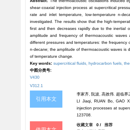
Abstract:
The thermoacoustic oscillations induced by
shear-coaxial injection process at supercritical pres
rate and inlet temperature, low-temperature n-deca
investigated. The results show that the high-tempera
first and then decreases rapidly due to the inertial
amplitude and frequency of thermoacoustic waves a
different pressures and temperatures: the frequency 
n-decane; the amplitude of thermoacoustic waves is d
of temperature change.
Key words:
supercritical fluids,
hydrocarbon fuels,
th
中图分类号:
V430
V312.1
李家齐, 阮波, 高效伟. 超临界正癸
引用本文
LI Jiaqi, RUAN Bo, GAO Xia
injection processes at sup
123708.
收藏文章
0
/
推荐
使用本文