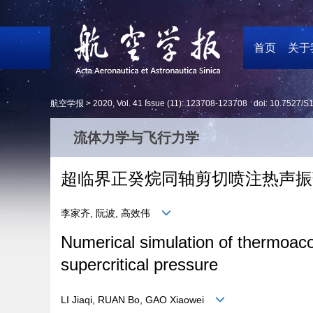
首页
关于
航空学报 >
2020
,
Vol. 41
Issue (11)
: 123708-123708 doi:
10.7527/S
流体力学与飞行力学
超临界正癸烷同轴剪切喷注热声振
李家齐, 阮波, 高效伟
Numerical simulation of thermoacou
supercritical pressure
LI Jiaqi, RUAN Bo, GAO Xiaowei