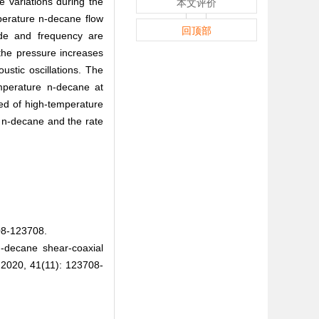
e variations during the
本文评价
mperature n-decane flow
回顶部
tude and frequency are
 the pressure increases
ustic oscillations. The
mperature n-decane at
ed of high-temperature
e n-decane and the rate
123708.
n-decane shear-coaxial
2020, 41(11): 123708-