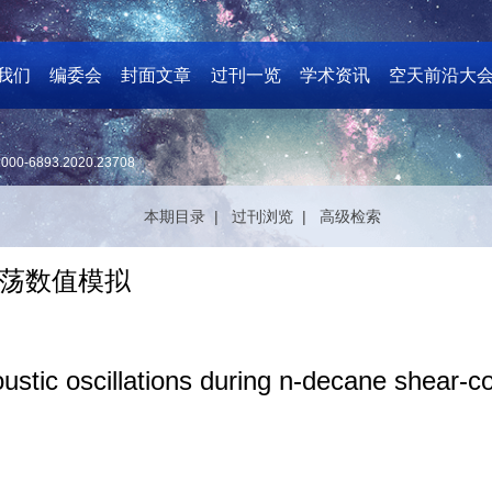
我们
编委会
封面文章
过刊一览
学术资讯
空天前沿大
1000-6893.2020.23708
本期目录 |
过刊浏览 |
高级检索
荡数值模拟
stic oscillations during n-decane shear-co