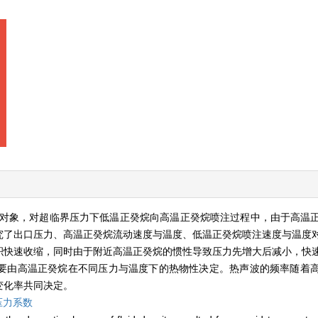
对象，对超临界压力下低温正癸烷向高温正癸烷喷注过程中，由于高温
究了出口压力、高温正癸烷流动速度与温度、低温正癸烷喷注速度与温度
积快速收缩，同时由于附近高温正癸烷的惯性导致压力先增大后减小，快
要由高温正癸烷在不同压力与温度下的热物性决定。热声波的频率随着
变化率共同决定。
压力系数