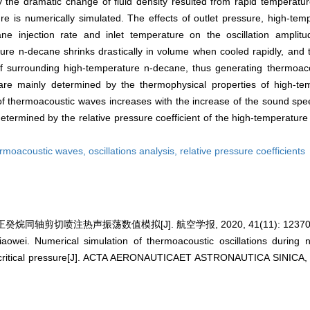
 the dramatic change of fluid density resulted from rapid temperatur
sure is numerically simulated. The effects of outlet pressure, high-te
ne injection rate and inlet temperature on the oscillation ampli
ture n-decane shrinks drastically in volume when cooled rapidly, and
 of surrounding high-temperature n-decane, thus generating thermoaco
re mainly determined by the thermophysical properties of high-te
of thermoacoustic waves increases with the increase of the sound spe
etermined by the relative pressure coefficient of the high-temperatur
ermoacoustic waves,
oscillations analysis,
relative pressure coefficients
烷同轴剪切喷注热声振荡数值模拟[J]. 航空学报, 2020, 41(11): 123708-
owei. Numerical simulation of thermoacoustic oscillations during 
ercritical pressure[J]. ACTA AERONAUTICAET ASTRONAUTICA SINICA, 