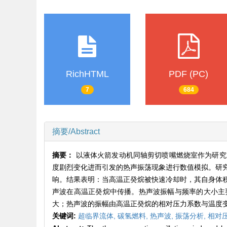
RichHTML
PDF (PC)
7
684
摘要/Abstract
摘要：
以液体火箭发动机同轴剪切喷嘴燃烧室作为研究
度剧烈变化进而引发的热声振荡现象进行数值模拟。研
响。结果表明：当高温正癸烷被快速冷却时，其自身体
声波在高温正癸烷中传播。热声波振幅与频率的大小主
大；热声波的振幅由高温正癸烷的相对压力系数与温度
关键词:
超临界流体,
碳氢燃料,
热声波,
振荡分析,
相对