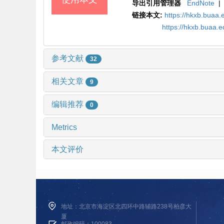
导出引用管理器
EndNote
|
链接本文:
https://hkxb.bua
https://hkxb.buaa.
参考文献
32
相关文章
9
编辑推荐
0
Metrics
本文评价
地址：北京市海淀区北四环中路辅路238号柏彦大
厦
邮政编码：100083