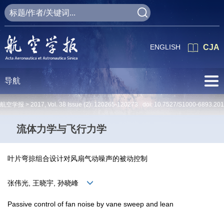
ENGLISH
CJA
导航
航空学报 >
2017
,
Vol. 38
Issue (2)
: 120265-120273 doi:
10.7527/S1000-6893.201
流体力学与飞行力学
叶片弯掠组合设计对风扇气动噪声的被动控制
张伟光, 王晓宇, 孙晓峰
Passive control of fan noise by vane sweep and lean