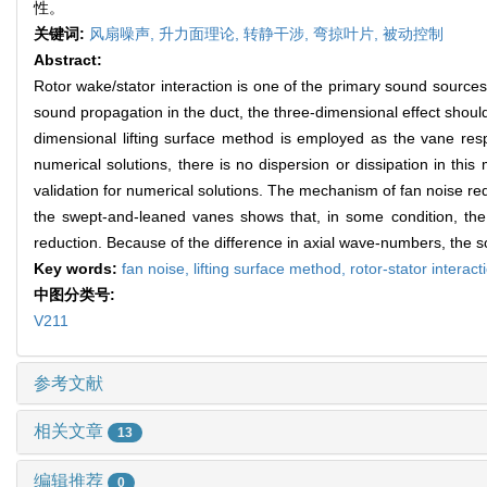
性。
关键词:
风扇噪声,
升力面理论,
转静干涉,
弯掠叶片,
被动控制
Abstract:
Rotor wake/stator interaction is one of the primary sound source
sound propagation in the duct, the three-dimensional effect shoul
dimensional lifting surface method is employed as the vane resp
numerical solutions, there is no dispersion or dissipation in thi
validation for numerical solutions. The mechanism of fan noise red
the swept-and-leaned vanes shows that, in some condition, the
reduction. Because of the difference in axial wave-numbers, the
Key words:
fan noise,
lifting surface method,
rotor-stator interact
中图分类号:
V211
参考文献
相关文章
13
编辑推荐
0