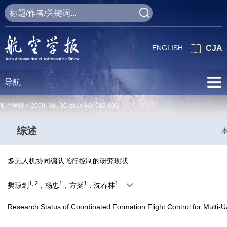
ENGLISH
CJA
导航
航空学报 >
2009
,
Vol. 30
Issue (4)
: 683-691
综述
多无人机协同编队飞行控制的研究现状
1, 2
1
1
1
樊琼剑
，杨忠
，方挺
，沈春林
Research Status of Coordinated Formation Flight Control for Multi-