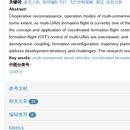
关键词:
多无人机,
协同编队飞行,
飞行控制策略,
测试,
信息分析
Abstract:
Cooperative reconnaissance, operation modes of multi-unmanned ae
some extent, so multi-UAVs formation flight is currently one of t
the concept and application of coordinated formation flight contr
formation-flight (CFF) control of multi-UAVs are overviewed, and
aerodynamic coupling, formation reconfiguration, trajectory plann
address development tendency and challenges. The research resul
Key words:
multi-unmanned aerial vehicles,
coordinated formatio
中图分类号:
V249.1
参考文献
相关文章
15
编辑推荐
0
Metrics