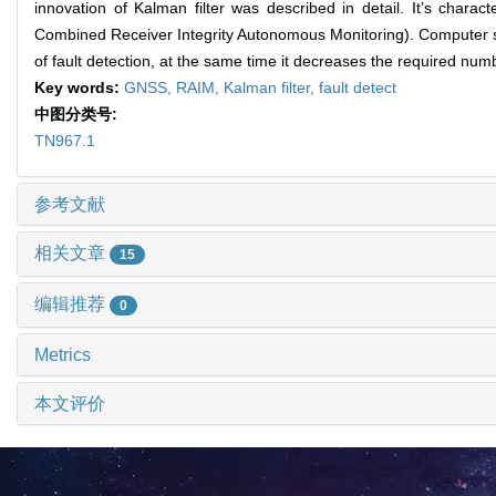
innovation of Kalman filter was described in detail. It’s char
Combined Receiver Integrity Autonomous Monitoring). Computer sim
of fault detection, at the same time it decreases the required num
Key words:
GNSS,
RAIM,
Kalman filter,
fault detect
中图分类号:
TN967.1
参考文献
相关文章
15
编辑推荐
0
Metrics
本文评价