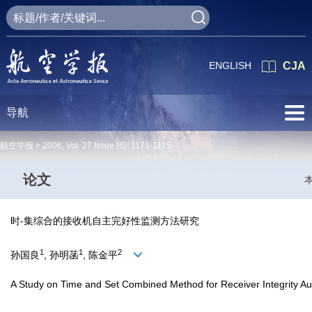
ENGLISH
CJA
导航
航空学报 >
2006
,
Vol. 27
Issue (6)
: 1171-1175
论文
时-集综合的接收机自主完好性监测方法研究
1
1
2
孙国良
, 孙明菡
, 陈金平
A Study on Time and Set Combined Method for Receiver Integrity A