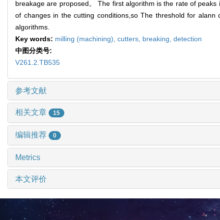
breakage are proposed。 The first algorithm is the rate of peaks in
of changes in the cutting conditions,so The threshold for alann c
algorithms.
Key words:
milling (machining),
cutters,
breaking,
detection
中图分类号:
V261.2.TB535
参考文献
相关文章
15
编辑推荐
0
Metrics
本文评价