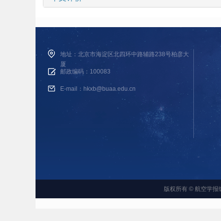
地址：北京市海淀区北四环中路辅路238号柏彦大
厦
邮政编码：100083
E-mail：hkxb@buaa.edu.cn
版权所有 © 航空学报