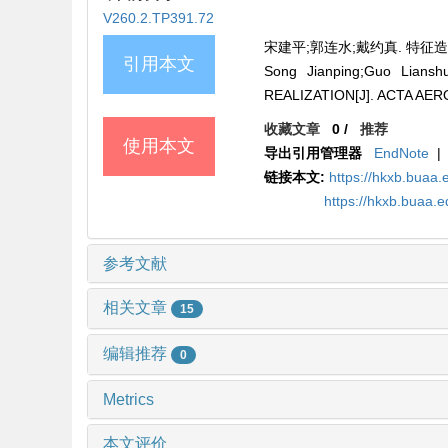
V260.2.TP391.72
宋建平;郭连水;戴约真. 特征造型中的
引用本文
Song Jianping;Guo Lia
REALIZATION[J]. ACTA AER
收藏文章
0
/
推荐
使用本文
导出引用管理器
EndNote
|
链接本文:
https://hkxb.buaa.
https://hkxb.buaa.
参考文献
相关文章
15
编辑推荐
0
Metrics
本文评价