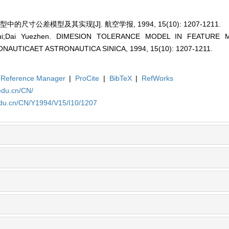
尺寸公差模型及其实现[J]. 航空学报, 1994, 15(10): 1207-1211.
nshui;Dai Yuezhen. DIMESION TOLERANCE MODEL IN FEATURE
ONAUTICAET ASTRONAUTICA SINICA, 1994, 15(10): 1207-1211.
Reference Manager
|
ProCite
|
BibTeX
|
RefWorks
edu.cn/CN/
edu.cn/CN/Y1994/V15/I10/1207