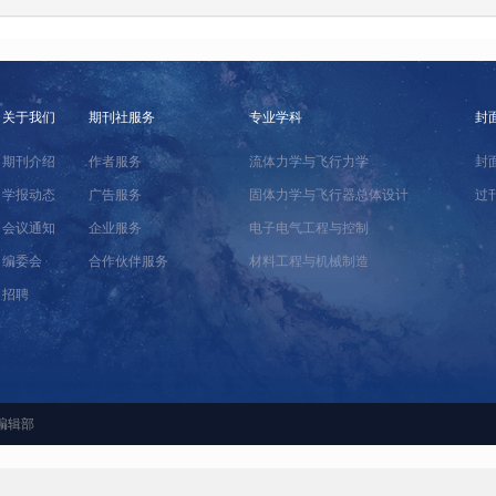
关于我们
期刊社服务
专业学科
封
期刊介绍
作者服务
流体力学与飞行力学
封
学报动态
广告服务
固体力学与飞行器总体设计
过
会议通知
企业服务
电子电气工程与控制
编委会
合作伙伴服务
材料工程与机械制造
招聘
编辑部