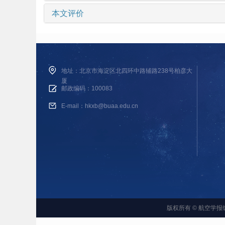
本文评价
地址：北京市海淀区北四环中路辅路238号柏彦大
厦
邮政编码：100083
E-mail：hkxb@buaa.edu.cn
版权所有 © 航空学报