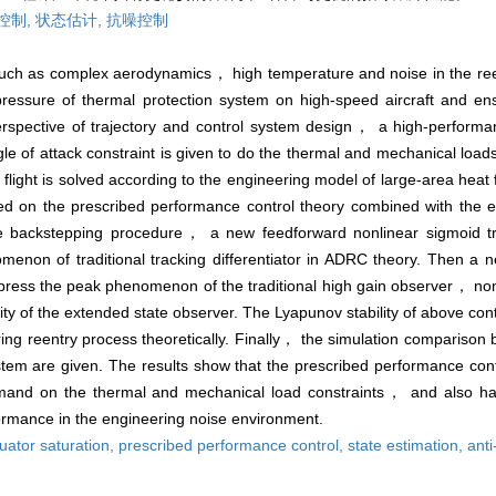
控制,
状态估计,
抗噪控制
such as complex aerodynamics， high temperature and noise in the reen
n pressure of thermal protection system on high-speed aircraft and en
rspective of trajectory and control system design， a high-performa
e of attack constraint is given to do the thermal and mechanical loa
stic flight is solved according to the engineering model of large-area he
ed on the prescribed performance control theory combined with the ex
e backstepping procedure， a new feedforward nonlinear sigmoid trac
menon of traditional tracking differentiator in ADRC theory. Then a 
press the peak phenomenon of the traditional high gain observer， non
ity of the extended state observer. The Lyapunov stability of above con
ring reentry process theoretically. Finally， the simulation comparison
em are given. The results show that the prescribed performance con
mand on the thermal and mechanical load constraints， and also has
ormance in the engineering noise environment.
uator saturation,
prescribed performance control,
state estimation,
anti