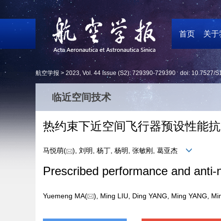
首页
关于
航空学报 >
2023
,
Vol. 44
Issue (S2)
: 729390-729390 doi:
10.7527/S
临近空间技术
热约束下近空间飞行器预设性能抗
马悦萌(
), 刘明, 杨丁, 杨明, 张敏刚, 葛亚杰
Prescribed performance and anti⁃no
Yuemeng MA(
), Ming LIU, Ding YANG, Ming YANG, 