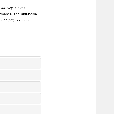
S2): 729390.
mance and anti⁃noise
23, 44(S2): 729390.