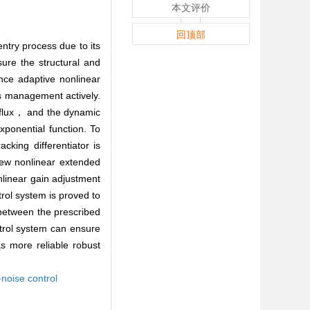
本文评价
回顶部
try process due to its
sure the structural and
nce adaptive nonlinear
ds management actively.
at flux， and the dynamic
ponential function. To
king differentiator is
new nonlinear extended
linear gain adjustment
trol system is proved to
 between the prescribed
trol system can ensure
 more reliable robust
-noise control