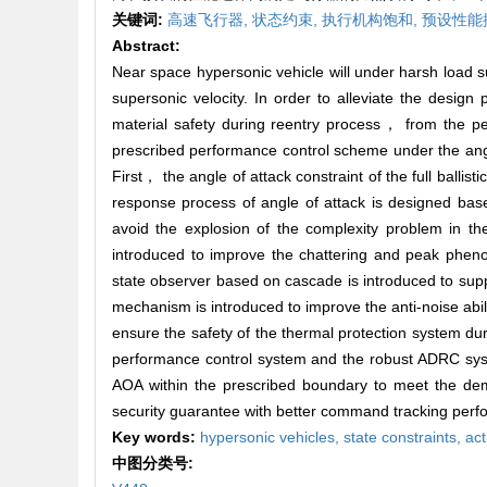
关键词:
高速飞行器,
状态约束,
执行机构饱和,
预设性能
Abstract:
Near space hypersonic vehicle will under harsh load 
supersonic velocity. In order to alleviate the desig
material safety during reentry process， from the pe
prescribed performance control scheme under the angl
First， the angle of attack constraint of the full balli
response process of angle of attack is designed bas
avoid the explosion of the complexity problem in th
introduced to improve the chattering and peak pheno
state observer based on cascade is introduced to sup
mechanism is introduced to improve the anti-noise abil
ensure the safety of the thermal protection system du
performance control system and the robust ADRC syst
AOA within the prescribed boundary to meet the de
security guarantee with better command tracking perf
Key words:
hypersonic vehicles,
state constraints,
act
中图分类号: