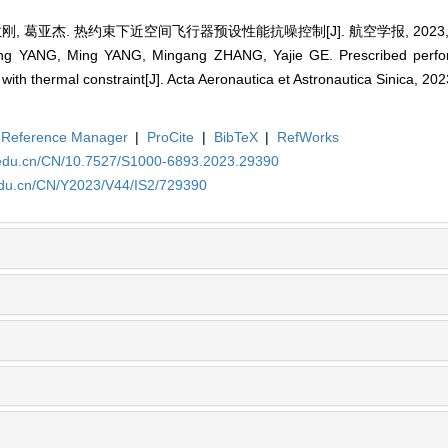
刚, 葛亚杰. 热约束下近空间飞行器预设性能抗噪控制[J]. 航空学报, 2023, 44(
g YANG, Ming YANG, Mingang ZHANG, Yajie GE. Prescribed perfor
 with thermal constraint[J]. Acta Aeronautica et Astronautica Sinica, 20
Reference Manager
|
ProCite
|
BibTeX
|
RefWorks
a.edu.cn/CN/10.7527/S1000-6893.2023.29390
.edu.cn/CN/Y2023/V44/IS2/729390