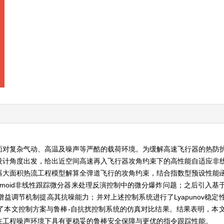
面对复杂气动、高温及噪声等严酷的载荷环境。为缓解高速飞行器的热防
设计角度出发，给出近空间高速再入飞行器攻角约束下的高性能自适应非
器大面积热流工程模型解算全弹道飞行的攻角约束，结合指数型预设性能
gmoid非线性跟踪微分器来处理反演控制中的微分爆炸问题；之后引入基
益调节机制提高其抗噪能力；并对上述控制系统进行了Lyapunov稳定
了本文控制方案与鲁棒-自抗扰控制系统的仿真对比结果。结果表明，本
在工程噪声环境下具有更稳妥的鲁棒安全保障与更优的指令跟踪性能。