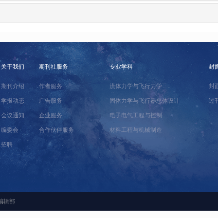
关于我们
期刊社服务
专业学科
封
期刊介绍
作者服务
流体力学与飞行力学
封
学报动态
广告服务
固体力学与飞行器总体设计
过
会议通知
企业服务
电子电气工程与控制
编委会
合作伙伴服务
材料工程与机械制造
招聘
编辑部