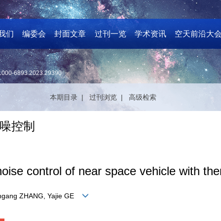
我们
编委会
封面文章
过刊一览
学术资讯
空天前沿大
1000-6893.2023.29390
本期目录 |
过刊浏览 |
高级检索
噪控制
ise control of near space vehicle with the
Mingang ZHANG, Yajie GE