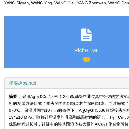
YANG Siyuan, WANG Ying, WANG Jilai, YANG Zhenwen, WANG 
RichHTML
3
摘要/Abstract
摘要：
采用Ag-5.0Cu-1.0Al-1.25Ti银基钎料通过真空钎焊的方法实
析的测试方法研究了接头的界面组织结构与物相组成。同时探究
970℃，保温时间为10 min的条件下，Al
O
/GH3536钎焊接头
2
3
194±10 MPa。随着钎焊温度的升高和保温时间的延长，Ti
（Cu，A
3
保温时间过长时，钎缝中的银基固溶体被大量的AlCu
Ti化合物所
2