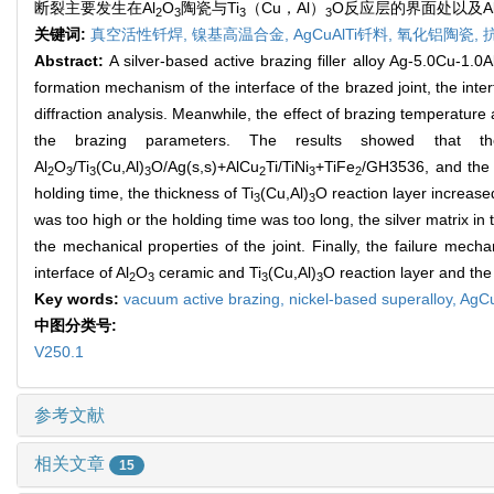
断裂主要发生在Al
O
陶瓷与Ti
（Cu，Al）
O反应层的界面处以及A
2
3
3
3
关键词:
真空活性钎焊,
镍基高温合金,
AgCuAlTi钎料,
氧化铝陶瓷,
Abstract:
A silver-based active brazing filler alloy Ag-5.0Cu-1.0A
formation mechanism of the interface of the brazed joint, the int
diffraction analysis. Meanwhile, the effect of brazing temperature
the brazing parameters. The results showed that the
Al
O
/Ti
(Cu,Al)
O/Ag(s,s)+AlCu
Ti/TiNi
+TiFe
/GH3536, and the 
2
3
3
3
2
3
2
holding time, the thickness of Ti
(Cu,Al)
O reaction layer increas
3
3
was too high or the holding time was too long, the silver matrix 
the mechanical properties of the joint. Finally, the failure mech
interface of Al
O
ceramic and Ti
(Cu,Al)
O reaction layer and the
2
3
3
3
Key words:
vacuum active brazing,
nickel-based superalloy,
AgCu
中图分类号:
V250.1
参考文献
相关文章
15