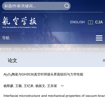
ENGLISH
CJA
导航
航空学报 >
2022
,
Vol. 43
Issue (4)
: 525806-525806 doi:
10.7527/S1000-6893.20
论文
Al
O
陶瓷与GH3536真空钎焊接头界面组织与力学性能
2
3
杨斯媛, 王颖, 王纪来, 杨振文, 王东坡
Interfacial microstructure and mechanical properties of vacuum-braz