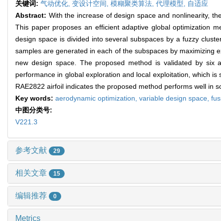
关键词:
气动优化,
变设计空间,
模糊聚类算法,
代理模型,
自适应
Abstract:
With the increase of design space and nonlinearity, t
This paper proposes an efficient adaptive global optimization me
design space is divided into several subspaces by a fuzzy cluster
samples are generated in each of the subspaces by maximizing e
new design space. The proposed method is validated by six a
performance in global exploration and local exploitation, which is
RAE2822 airfoil indicates the proposed method performs well in so
Key words:
aerodynamic optimization,
variable design space,
fus
中图分类号:
V221.3
参考文献
29
相关文章
15
编辑推荐
0
Metrics