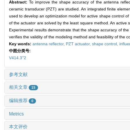
Abstract:
To improve the shape accuracy of the antenna reflec
ceramic transducer (PZT) are studied. An integrated finite elemen
used to develop an optimization model for active shape control of 
of the actuator are solved by the least square method. An active sh
Experimental results demonstrate that the shape accuracy of the r
verifies the validity of the modeling method and feasibility of the 
Key words:
antenna reflector,
PZT actuator,
shape control,
influe
中图分类号:
+
V414.3
2
参考文献
相关文章
15
编辑推荐
0
Metrics
本文评价