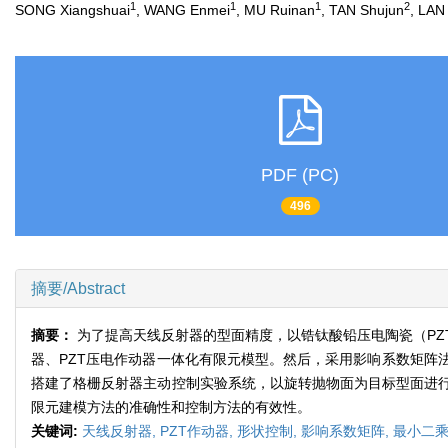
1
1
1
2
SONG Xiangshuai
, WANG Enmei
, MU Ruinan
, TAN Shujun
, LAN
PDF (PC)
496
摘要/Abstract
摘要：
为了提高天线反射器的型面精度，以锆钛酸铅压电陶瓷（P
器、PZT压电作动器一体化有限元模型。然后，采用影响系数矩阵
搭建了格栅反射器主动控制实验系统，以旋转抛物面为目标型面进行
限元建模方法的准确性和控制方法的有效性。
关键词:
天线反射器,
PZT作动器,
形状控制,
影响系数矩阵,
最小二