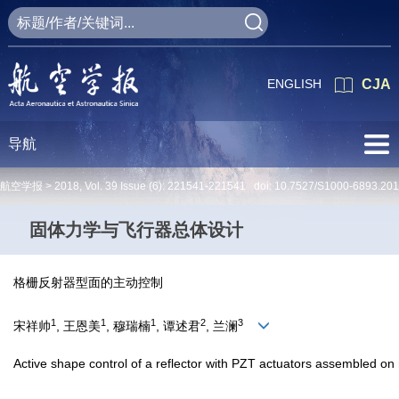
ENGLISH
CJA
导航
航空学报 >
2018
,
Vol. 39
Issue (6)
: 221541-221541 doi:
10.7527/S1000-6893.20
固体力学与飞行器总体设计
格栅反射器型面的主动控制
1
1
1
2
3
宋祥帅
, 王恩美
, 穆瑞楠
, 谭述君
, 兰澜
Active shape control of a reflector with PZT actuators assembled on 