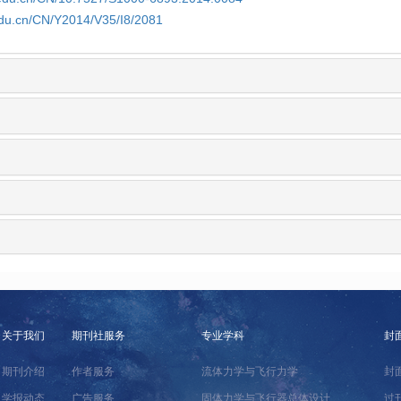
edu.cn/CN/Y2014/V35/I8/2081
关于我们
期刊社服务
专业学科
封
期刊介绍
作者服务
流体力学与飞行力学
封
学报动态
广告服务
固体力学与飞行器总体设计
过