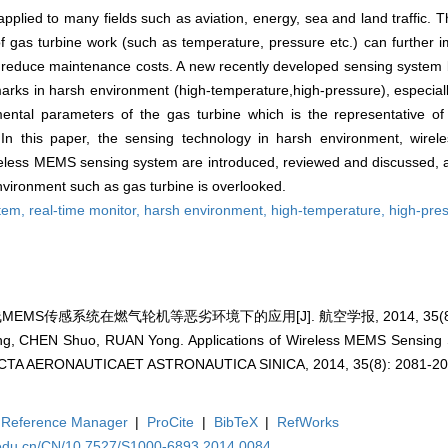
pplied to many fields such as aviation, energy, sea and land traffic. T
f gas turbine work (such as temperature, pressure etc.) can further i
d reduce maintenance costs. A new recently developed sensing system 
ks in harsh environment (high-temperature,high-pressure), especially
nmental parameters of the gas turbine which is the representative o
In this paper, the sensing technology in harsh environment, wirele
reless MEMS sensing system are introduced, reviewed and discussed,
nvironment such as gas turbine is overlooked.
stem,
real-time monitor,
harsh environment,
high-temperature,
high-pre
MEMS传感系统在燃气轮机等恶劣环境下的应用[J]. 航空学报, 2014, 35(8): 
 CHEN Shuo, RUAN Yong. Applications of Wireless MEMS Sensing S
 ACTA AERONAUTICAET ASTRONAUTICA SINICA, 2014, 35(8): 2081-20
Reference Manager
|
ProCite
|
BibTeX
|
RefWorks
.edu.cn/CN/10.7527/S1000-6893.2014.0084