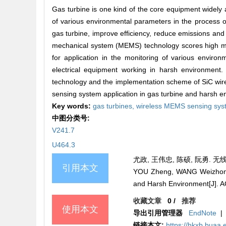
Gas turbine is one kind of the core equipment widely a
of various environmental parameters in the process o
gas turbine, improve efficiency, reduce emissions an
mechanical system (MEMS) technology scores high mar
for application in the monitoring of various enviro
electrical equipment working in harsh environment. 
technology and the implementation scheme of SiC wi
sensing system application in gas turbine and harsh e
Key words:
gas turbines,
wireless MEMS sensing sy
中图分类号:
V241.7
U464.3
尤政, 王伟忠, 陈硕, 阮勇. 无线
引用本文
YOU Zheng, WANG Weizhong,
and Harsh Environment[J].
收藏文章
0
/
推荐
使用本文
导出引用管理器
EndNote
|
链接本文:
https://hkxb.buaa