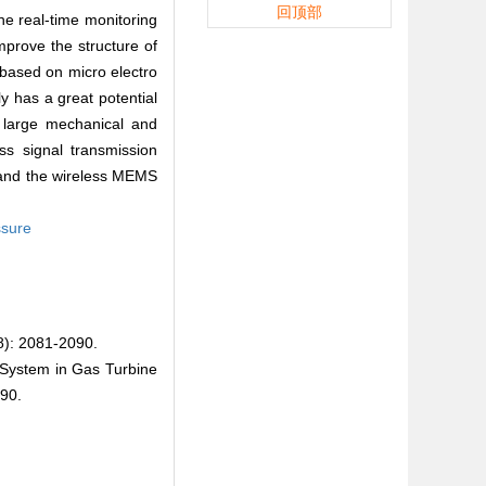
回顶部
he real-time monitoring
mprove the structure of
based on micro electro
 has a great potential
f large mechanical and
ss signal transmission
 and the wireless MEMS
ssure
2081-2090.
ystem in Gas Turbine
90.