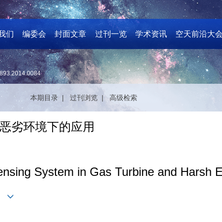
我们
编委会
封面文章
过刊一览
学术资讯
空天前沿大
893.2014.0084
本期目录 |
过刊浏览 |
高级检索
等恶劣环境下的应用
ensing System in Gas Turbine and Harsh 
ng