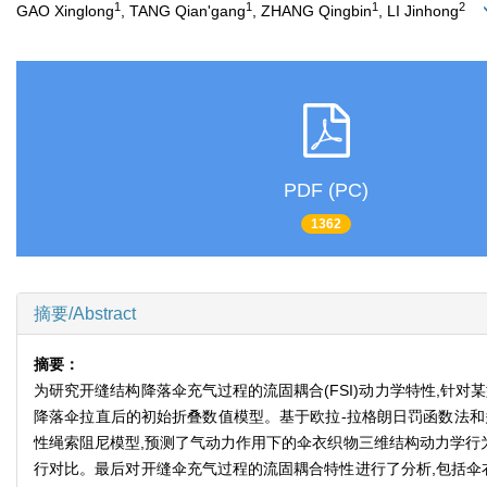
1
1
1
2
GAO Xinglong
, TANG Qian'gang
, ZHANG Qingbin
, LI Jinhong
PDF (PC)
1362
摘要/Abstract
摘要：
为研究开缝结构降落伞充气过程的流固耦合(FSI)动力学特性,针
降落伞拉直后的初始折叠数值模型。基于欧拉-拉格朗日罚函数法和多物质AL
性绳索阻尼模型,预测了气动力作用下的伞衣织物三维结构动力学行
行对比。最后对开缝伞充气过程的流固耦合特性进行了分析,包括伞