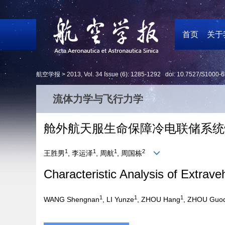
首页
关于
航空学报 >
2013
,
Vol. 34
Issue (6)
: 1285-1292 doi:
10.7527/S1000-6
流体力学与飞行力学
舱外航天服生命保障冷电联储系统
1
1
1
2
王胜男
, 李运泽
, 周航
, 周国栋
Characteristic Analysis of Extrav
1
1
1
WANG Shengnan
, LI Yunze
, ZHOU Hang
, ZHOU Guo