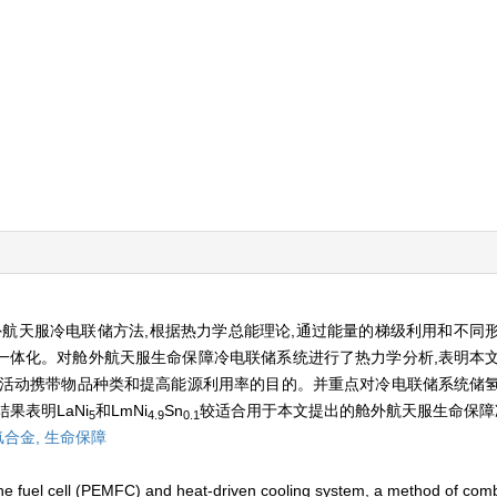
舱外航天服冷电联储方法,根据热力学总能理论,通过能量的梯级利用和不同
一体化。对舱外航天服生命保障冷电联储系统进行了热力学分析,表明本
舱活动携带物品种类和提高能源利用率的目的。并重点对冷电联储系统储
果表明LaNi
和LmNi
Sn
较适合用于本文提出的舱外航天服生命保障
5
4.9
0.1
氢合金,
生命保障
 fuel cell (PEMFC) and heat-driven cooling system, a method of comb