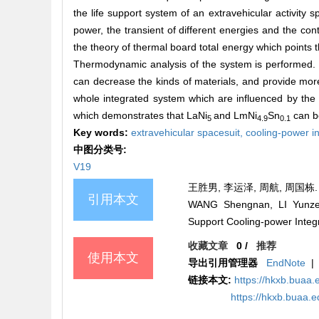
the life support system of an extravehicular activity 
power, the transient of different energies and the cont
the theory of thermal board total energy which points 
Thermodynamic analysis of the system is performed. 
can decrease the kinds of materials, and provide more 
whole integrated system which are influenced by the 
which demonstrates that LaNi
and LmNi
Sn
can be
5
4.9
0.1
Key words:
extravehicular spacesuit,
cooling-power i
中图分类号:
V19
王胜男, 李运泽, 周航, 周国栋. 
引用本文
WANG Shengnan, LI Yunze, 
Support Cooling-power Int
收藏文章
0
/
推荐
使用本文
导出引用管理器
EndNote
|
链接本文:
https://hkxb.buaa
https://hkxb.buaa.