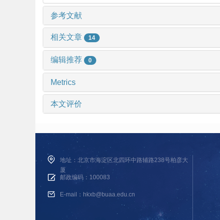
参考文献
相关文章
14
编辑推荐
0
Metrics
本文评价
地址：北京市海淀区北四环中路辅路238号柏彦大
厦
邮政编码：100083
E-mail：hkxb@buaa.edu.cn