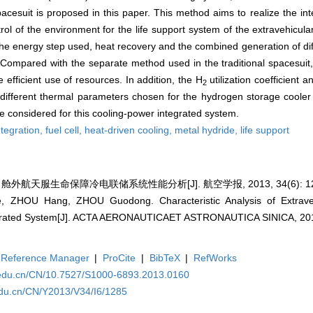
spacesuit is proposed in this paper. This method aims to realize the in
rol of the environment for the life support system of the extravehicular
the energy step used, heat recovery and the combined generation of dif
Compared with the separate method used in the traditional spacesui
efficient use of resources. In addition, the H
utilization coefficient a
2
different thermal parameters chosen for the hydrogen storage cooler 
 considered for this cooling-power integrated system.
ntegration,
fuel cell,
heat-driven cooling,
metal hydride,
life support
舱外航天服生命保障冷电联储系统性能分析[J]. 航空学报, 2013, 34(6): 128
ZHOU Hang, ZHOU Guodong. Characteristic Analysis of Extravehi
egrated System[J]. ACTA AERONAUTICAET ASTRONAUTICA SINICA, 2013
Reference Manager
|
ProCite
|
BibTeX
|
RefWorks
.edu.cn/CN/10.7527/S1000-6893.2013.0160
edu.cn/CN/Y2013/V34/I6/1285