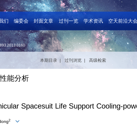
我们
编委会
封面文章
过刊一览
学术资讯
空天前沿大
893.2013.0160
本期目录 |
过刊浏览 |
高级检索
性能分析
ehicular Spacesuit Life Support Cooling-po
2
dong