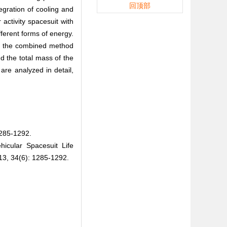
回顶部
tegration of cooling and
 activity spacesuit with
ferent forms of energy.
t, the combined method
nd the total mass of the
are analyzed in detail,
5-1292.
cular Spacesuit Life
, 34(6): 1285-1292.