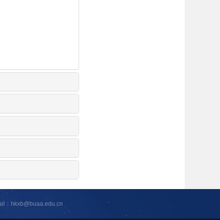
ail：hkxb@buaa.edu.cn