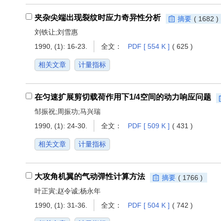
夹杂尖端出现裂纹时应力奇异性分析
摘要
( 1682 )
刘铁让;刘雪惠
1990, (1): 16-23.
全文：
PDF [ 554 K ]
( 625 )
相关文章
计量指标
在匀速扩展剪切载荷作用下1/4空间的动力响应问题
邹振祝;周振功;马兴瑞
1990, (1): 24-30.
全文：
PDF [ 509 K ]
( 431 )
相关文章
计量指标
大攻角机翼的气动弹性计算方法
摘要
( 1766 )
叶正寅;赵令诚;杨永年
1990, (1): 31-36.
全文：
PDF [ 504 K ]
( 742 )