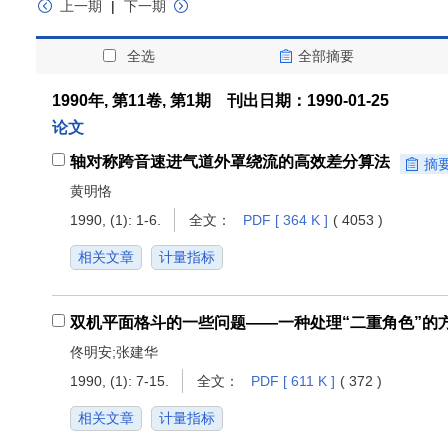
上一期
|
下一期
全选
全部摘要
1990年, 第11卷, 第1期 刊出日期：1990-01-25
论文
轴对称跨音速进气道外罩绕流的高效差分算法
摘
黄明恪
1990, (1): 1-6.
全文：
PDF [ 364 K ]
( 4053 )
相关文章
计量指标
双机平面格斗的一些问题——一种处理“二重角色”的
佟明安;张建华
1990, (1): 7-15.
全文：
PDF [ 611 K ]
( 372 )
相关文章
计量指标