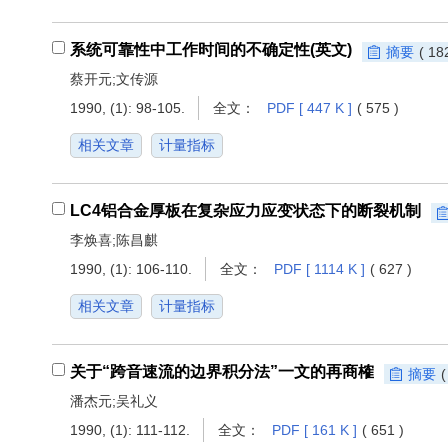
系统可靠性中工作时间的不确定性(英文)
摘要
( 18
蔡开元;文传源
1990, (1): 98-105.
全文：
PDF [ 447 K ]
( 575 )
相关文章
计量指标
LC4铝合金厚板在复杂应力应变状态下的断裂机制
李焕喜;陈昌麒
1990, (1): 106-110.
全文：
PDF [ 1114 K ]
( 627 )
相关文章
计量指标
关于“跨音速流的边界积分法”一文的再商榷
摘要
(
潘杰元;吴礼义
1990, (1): 111-112.
全文：
PDF [ 161 K ]
( 651 )