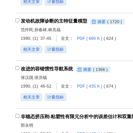
相关文章
计量指标
发动机故障诊断的主特征量模型
摘要
( 1720 )
范作民;孙春林;林兆福
1990, (1): 37-45.
全文：
PDF [ 680 K ]
( 624 )
相关文章
计量指标
改进的容错惯性导航系统
摘要
( 1366 )
张汉国;张洪钺
1990, (1): 46-52.
全文：
PDF [ 435 K ]
( 674 )
相关文章
计量指标
非稳态挤压刚-粘塑性有限元分析中的误差估计和双重
郭永明