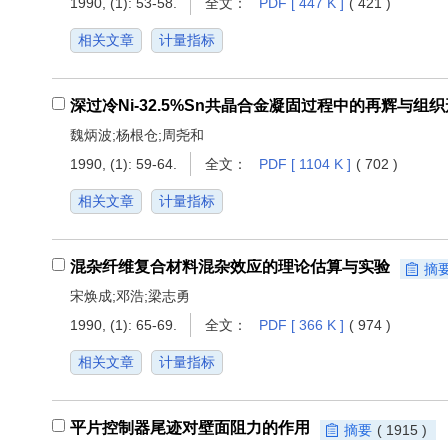
1990, (1): 53-58.
全文：
PDF [ 447 K ]
( 421 )
相关文章
计量指标
深过冷Ni-32.5%Sn共晶合金凝固过程中的再辉与组
魏炳波;杨根仓;周尧和
1990, (1): 59-64.
全文：
PDF [ 1104 K ]
( 702 )
相关文章
计量指标
混杂纤维复合材料混杂效应的理论估算与实验
摘
宋焕成;邓浩;梁志勇
1990, (1): 65-69.
全文：
PDF [ 366 K ]
( 974 )
相关文章
计量指标
平片控制器尾迹对壁面阻力的作用
摘要
( 1915 )