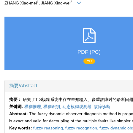
1
2
ZHANG Xiao-mei
, JIANG Xing-wei
PDF (PC)
793
摘要/Abstract
摘要：
研究了T S模糊系统中存在未知输入、多重故障时的诊断问
关键词:
模糊推理,
模糊识别,
动态模糊观测器,
故障诊断
Abstract:
The fuzzy dynamic observer diagnosis method is propos
is exact and valid for decoupling of the multiple faults like simpler
Key words:
fuzzy reasoning,
fuzzy recognition,
fuzzy dynamic ob