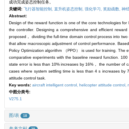
成功完成姿态控制任务。
关键词:
飞行器智能控制,
直升机姿态控制,
强化学习,
奖励函数,
神
Abstract:
Design of the reward function is one of the core technologies for
the controller. Designing a comprehensive and efficient rewar
proposed， dividing the full-time domain control process into two
that allow macroscopic adjustment of control performance. Based 
Policy Optimization algorithm （PPO） is used for training. The ef
comparative experiments with the baseline reward function. 10
state error is less than 10% increases by 16%， the number of
cases where system settling time is less than 4 s increases by 7
attitude control task.
Key words:
aircraft intelligent control,
helicopter attitude control,
中图分类号:
V275.1
图/表
18
参考文献
39