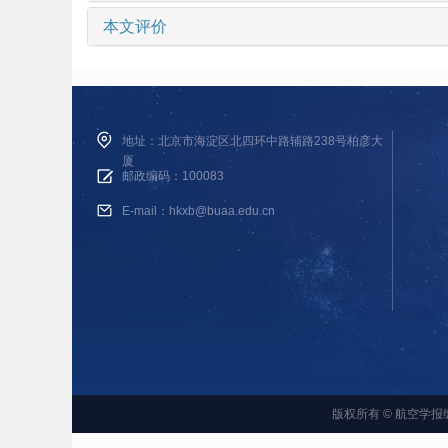
本文评价
地址：北京市海淀区北四环中路辅路238号柏彦大
厦
邮政编码：100083
E-mail：hkxb@buaa.edu.cn
版权所有 © 航空学报