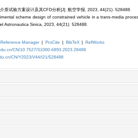
试验方案设计及其CFD分析[J]. 航空学报, 2023, 44(21): 528488.
mental scheme design of constrained vehicle in a trans-media proce
et Astronautica Sinica, 2023, 44(21): 528488.
Reference Manager
|
ProCite
|
BibTeX
|
RefWorks
a.edu.cn/CN/10.7527/S1000-6893.2023.28488
.edu.cn/CN/Y2023/V44/I21/528488