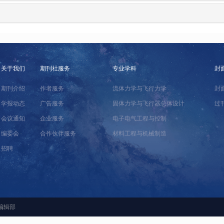
关于我们
期刊社服务
专业学科
封
期刊介绍
作者服务
流体力学与飞行力学
封
学报动态
广告服务
固体力学与飞行器总体设计
过
会议通知
企业服务
电子电气工程与控制
编委会
合作伙伴服务
材料工程与机械制造
招聘
编辑部