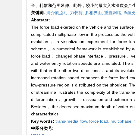
长、耗散和范围延伸。此外，较小的最大入水深度会产
关键词:
跨介质流动,
力载荷,
多相界面,
重叠网格,
涡量
Abstract:
The force load exerted on the vehicle and the surface 
complicated multiphase flow in the process as the vehi
evolution， a visualization experiment for force lo
scheme， a numerical framework is established by a
force load， changed phase interface， pressure， veloc
and water entry rotation speeds are simulated. The si
with that in the other two directions， and its evolut
increased rotation speed enhances the force load exe
low-pressure region is distributed on the shoulder. Th
of streamline illustrates the complexity of the trans-
differentiation， growth， dissipation and extension d
Besides， the decreased maximum depth of water entry
characteristics.
Key words:
trans-media flow,
force load,
multiphase i
中图分类号: