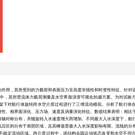
的作用，其所受到的力载荷和表面压力呈高度非线性和时变性特征。针对
程中，其所受流体力载荷测量及水空界面演变可视化拍摄方案。为对试验
框架下对航行体旋转跨水空介质过程进行了三维流动模拟。分析了航行体
特性、相界面演化、压力场、速度及涡量演化特征。数值结果表明：相比
准轴对称分布，并随旋转入水速度增大而增加。不同最大入水深度下，航
低压区则分布于肩部区域，且其峰值受最大入水深度影响有限。流线的分
不稳定流动区域。跨介质过程中，涡结构会因运动状态改变和水空不同