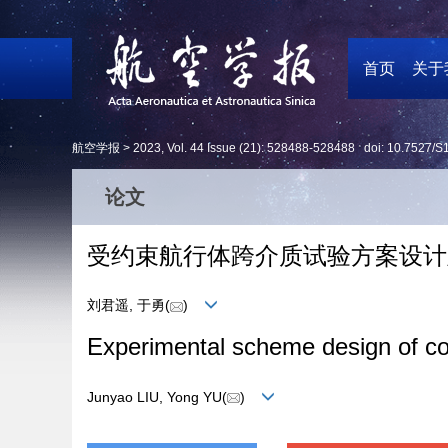
首页
关于
航空学报 >
2023
,
Vol. 44
Issue (21)
: 528488-528488 doi:
10.7527/S
论文
受约束航行体跨介质试验方案设计
刘君遥, 于勇(
)
Experimental scheme design of co
Junyao LIU, Yong YU(
)