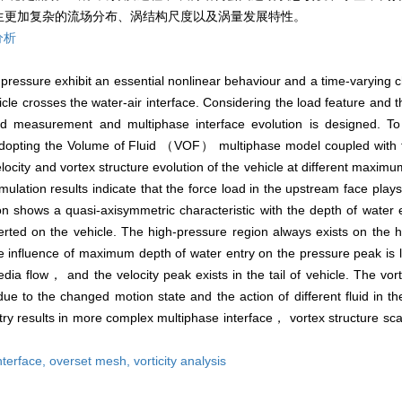
生更加复杂的流场分布、涡结构尺度以及涡量发展特性。
分析
pressure exhibit an essential nonlinear behaviour and a time-varying ch
cle crosses the water-air interface. Considering the load feature and t
ad measurement and multiphase interface evolution is designed. To
dopting the Volume of Fluid （VOF） multiphase model coupled with 
ity and vortex structure evolution of the vehicle at different maximu
mulation results indicate that the force load in the upstream face pla
ion shows a quasi-axisymmetric characteristic with the depth of water 
rted on the vehicle. The high-pressure region always exists on the h
e influence of maximum depth of water entry on the pressure peak is li
media flow， and the velocity peak exists in the tail of vehicle. The vo
ue to the changed motion state and the action of different fluid in t
 results in more complex multiphase interface， vortex structure scal
nterface,
overset mesh,
vorticity analysis