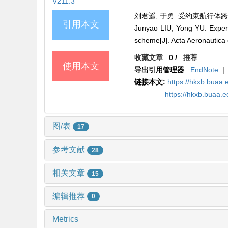
V211.3
刘君遥, 于勇. 受约束航行体跨介质
引用本文
Junyao LIU, Yong YU. Experi
scheme[J]. Acta Aeronautica 
收藏文章
0
/
推荐
使用本文
导出引用管理器
EndNote
|
链接本文:
https://hkxb.bua
https://hkxb.buaa
图/表
17
参考文献
28
相关文章
15
编辑推荐
0
Metrics