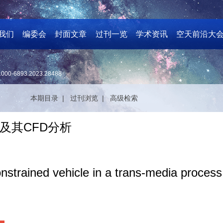
我们
编委会
封面文章
过刊一览
学术资讯
空天前沿大
1000-6893.2023.28488
本期目录 |
过刊浏览 |
高级检索
及其CFD分析
nstrained vehicle in a trans-media proces