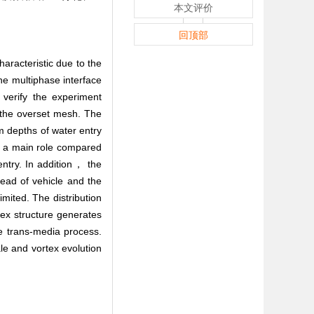
本文评价
回顶部
aracteristic due to the
he multiphase interface
 verify the experiment
the overset mesh. The
m depths of water entry
ys a main role compared
entry. In addition， the
ead of vehicle and the
mited. The distribution
rtex structure generates
he trans-media process.
e and vortex evolution